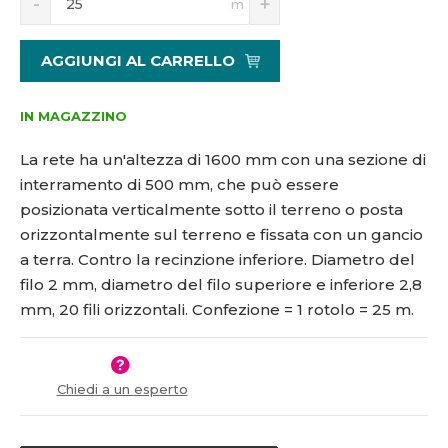
m
n
a
4
1
í
v
0
6
ž
ý
AGGIUNGI AL CARRELLO
2
0
i
š
1
0
t
i
5
-
m
t
IN MAGAZZINO
1
2
n
m
9
0
o
n
La rete ha un'altezza di 1600 mm con una sezione di
ž
o
9
interramento di 500 mm, che può essere
s
ž
4
posizionata verticalmente sotto il terreno o posta
t
s
5
v
t
orizzontalmente sul terreno e fissata con un gancio
í
v
a terra. Contro la recinzione inferiore. Diametro del
í
filo 2 mm, diametro del filo superiore e inferiore 2,8
mm, 20 fili orizzontali. Confezione = 1 rotolo = 25 m.
Chiedi a un esperto