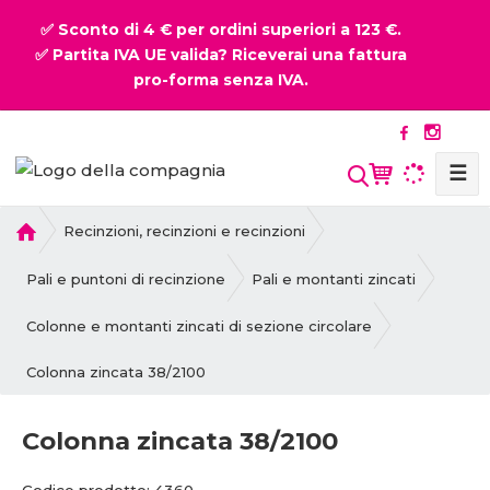
✅ Sconto di 4 € per ordini superiori a 123 €.
✅ Partita IVA UE valida? Riceverai una fattura
pro-forma senza IVA.
☰
P
Recinzioni, recinzioni e recinzioni
r
i
Pali e puntoni di recinzione
Pali e montanti zincati
m
a
Colonne e montanti zincati di sezione circolare
p
Colonna zincata 38/2100
a
g
i
Colonna zincata 38/2100
n
a
C
C