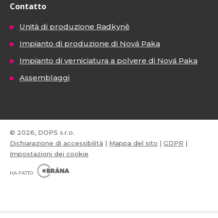
Contatto
Unità di produzione Radkyně
Impianto di produzione di Nová Paka
Impianto di verniciatura a polvere di Nová Paka
Assemblaggi
© 2026, DOPS s.r.o.
Dichiarazione di accessibilità
|
Mappa del sito
|
GDPR
|
Impostazioni dei cookie
E
B
HA FATTO
R
Á
N
VISA
MasterCard
Maestro
A
.
C
Z