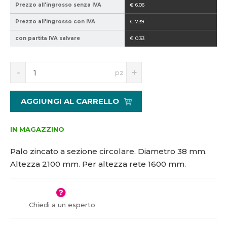
Prezzo all'ingrosso senza IVA
€ 6.06
0
-
2
2
Prezzo all'ingrosso con IVA
€ 7.39
1
1
con partita IVA salvare
€ 0.33
5
0
1
0
4
S
N
pz
3
n
a
6
í
v
0
ž
ý
AGGIUNGI AL CARRELLO
i
š
t
i
m
t
IN MAGAZZINO
n
m
o
n
Palo zincato a sezione circolare. Diametro 38 mm.
ž
o
Altezza 2100 mm. Per altezza rete 1600 mm.
s
ž
t
s
v
t
í
v
Chiedi a un esperto
í