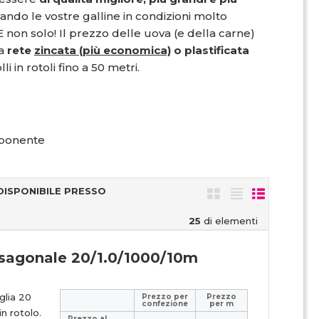
vando le vostre galline in condizioni molto
E non solo! Il prezzo delle uova (e della carne)
a
rete
zincata (più economica)
o plastificata
i in rotoli fino a 50 metri.
ponente
DISPONIBILE PRESSO
25
di elementi
esagonale 20/1.0/1000/10m
glia 20
Prezzo per
Prezzo
confezione
per m
n rotolo.
Prezzo al