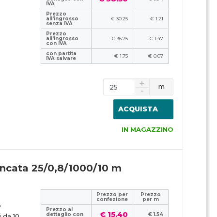
IVA
Prezzo
all'ingrosso
€ 30.25
€ 1.21
senza IVA
Prezzo
all'ingrosso
€ 36.75
€ 1.47
con IVA
con partita
€ 1.75
€ 0.07
IVA salvare
m
ACQUISTA
IN MAGAZZINO
incata 25/0,8/1000/10 m
Prezzo per
Prezzo
confezione
per m
o
Prezzo al
€ 15.40
dettaglio con
€ 1.54
 da 10