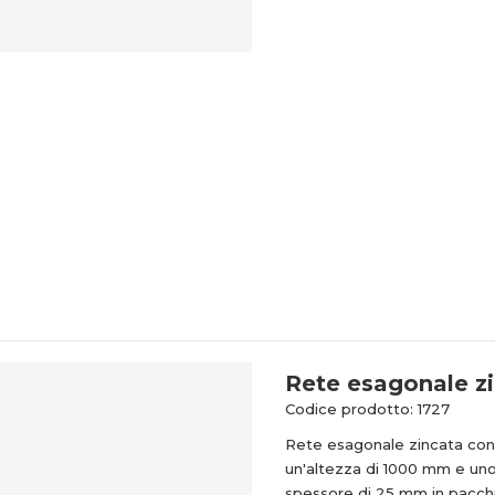
Rete esagonale z
Codice prodotto: 1727
Rete esagonale zincata con
un'altezza di 1000 mm e un
spessore di 25 mm in pacchi