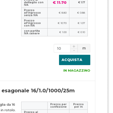
€ 11.70
dettaglio con
€ 1.17
IVA
Prezzo
all'ingrosso
€ 8.80
€ 0.88
senza IVA
Prezzo
all'ingrosso
€ 10.70
€ 1.07
con IVA
con partita
€ 1.00
€ 0.10
IVA salvare
m
ACQUISTA
IN MAGAZZINO
a esagonale 16/1.0/1000/25m
lia da 16
Prezzo per
Prezzo
confezione
per m
n rotolo.
Prezzo al