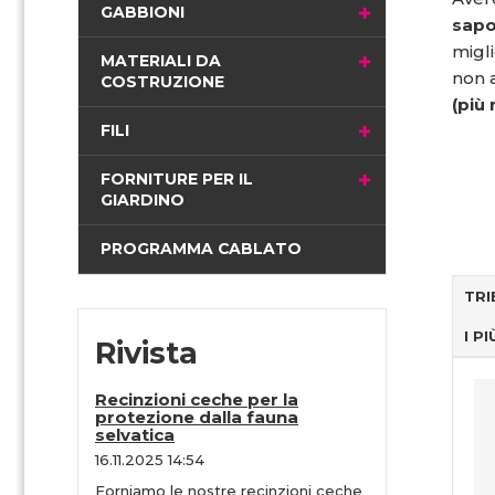
i
GABBIONI
sapo
n
migli
a
MATERIALI DA
non 
COSTRUZIONE
(più 
FILI
FORNITURE PER IL
GIARDINO
PROGRAMMA CABLATO
TRI
I P
Rivista
Recinzioni ceche per la
protezione dalla fauna
selvatica
16.11.2025 14:54
Forniamo le nostre recinzioni ceche