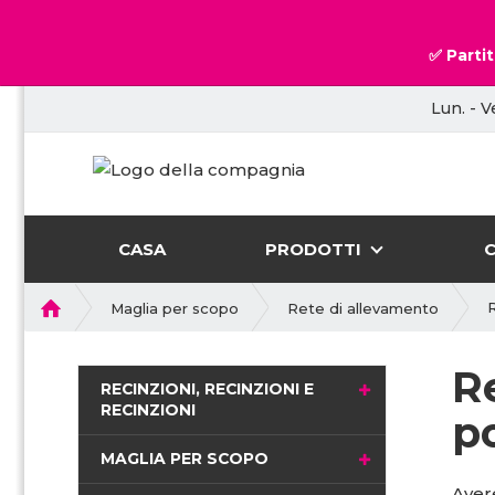
✅ Partit
Lun. - V
CASA
PRODOTTI
P
R
Maglia per scopo
Rete di allevamento
r
i
R
m
RECINZIONI, RECINZIONI E
a
RECINZIONI
po
p
a
MAGLIA PER SCOPO
g
Aver