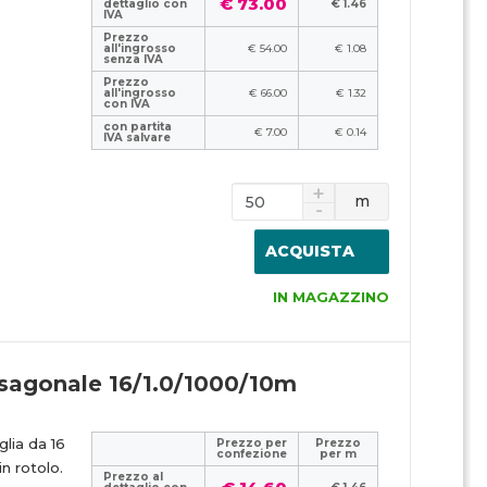
€ 73.00
dettaglio con
€ 1.46
IVA
Prezzo
all'ingrosso
€ 54.00
€ 1.08
senza IVA
Prezzo
all'ingrosso
€ 66.00
€ 1.32
con IVA
con partita
€ 7.00
€ 0.14
IVA salvare
m
ACQUISTA
IN MAGAZZINO
esagonale 16/1.0/1000/10m
lia da 16
Prezzo per
Prezzo
confezione
per m
n rotolo.
Prezzo al