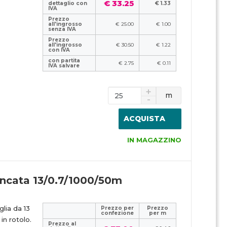
€ 33.25
dettaglio con
€ 1.33
IVA
Prezzo
all'ingrosso
€ 25.00
€ 1.00
senza IVA
Prezzo
all'ingrosso
€ 30.50
€ 1.22
con IVA
con partita
€ 2.75
€ 0.11
IVA salvare
m
ACQUISTA
IN MAGAZZINO
incata 13/0.7/1000/50m
lia da 13
Prezzo per
Prezzo
confezione
per m
n rotolo.
Prezzo al