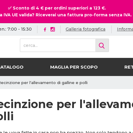
✅ Sconto di 4 € per ordini superiori a 123 €.
a IVA UE valida? Riceverai una fattura pro-forma senza IVA.
en.: 7:00 - 15:30
Galleria fotografica
Informa
c
e
r
c
CATALOGO
MAGLIA PER SCOPO
RET
a
.
.
ecinzione per l'allevamento di galline e polli
.
ecinzione per l'allevam
lli
e le uova fatte in casa non ha prezzo. Non solo tendono a