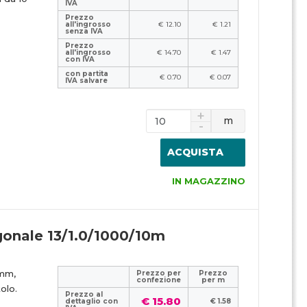
IVA
Prezzo
all'ingrosso
€ 12.10
€ 1.21
senza IVA
Prezzo
all'ingrosso
€ 14.70
€ 1.47
con IVA
con partita
€ 0.70
€ 0.07
IVA salvare
m
ACQUISTA
IN MAGAZZINO
gonale 13/1.0/1000/10m
 mm,
Prezzo per
Prezzo
confezione
per m
olo.
Prezzo al
€ 15.80
dettaglio con
€ 1.58