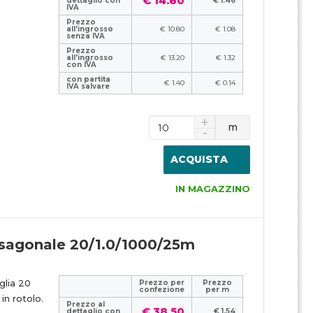
€ 14.60
dettaglio con
€ 1.46
IVA
Prezzo
all'ingrosso
€ 10.80
€ 1.08
senza IVA
Prezzo
all'ingrosso
€ 13.20
€ 1.32
con IVA
con partita
€ 1.40
€ 0.14
IVA salvare
m
ACQUISTA
IN MAGAZZINO
esagonale 20/1.0/1000/25m
glia 20
Prezzo per
Prezzo
confezione
per m
n rotolo.
Prezzo al
€ 38.50
dettaglio con
€ 1.54