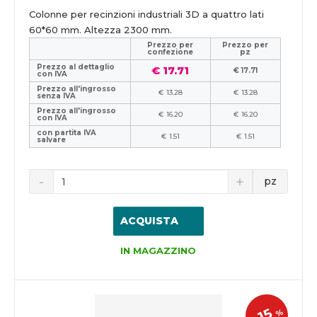
Colonne per recinzioni industriali 3D a quattro lati
60*60 mm. Altezza 2300 mm.
Prezzo per
Prezzo per
confezione
pz
Prezzo al dettaglio
€ 17.71
€ 17.71
con IVA
Prezzo all'ingrosso
€ 13.28
€ 13.28
senza IVA
Prezzo all'ingrosso
€ 16.20
€ 16.20
con IVA
con partita IVA
€ 1.51
€ 1.51
salvare
pz
ACQUISTA
IN MAGAZZINO
15
%