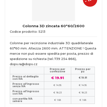
-
Colonna 3D zincata 60*60/2600
Codice prodotto: 5213
Colonne per recinzione industriale 3D quadrilaterale
60*60 mm. Altezza 2600 mm. ATTENZIONE ! Questa
merce non può essere spedita per posta, prezzo di
spedizione su richiesta (tel.:739 254 866),
dops.ra@dops.cz
Prezzo per
Prezzo per
confezione
pz
Prezzo al dettaglio
€ 19.91
€ 19.91
con IVA
Prezzo all'ingrosso
€ 14.95
€ 14.95
senza IVA
Prezzo all'ingrosso
€ 18.23
€ 18.23
con IVA
con partita IVA
€ 1.68
€ 1.68
salvare