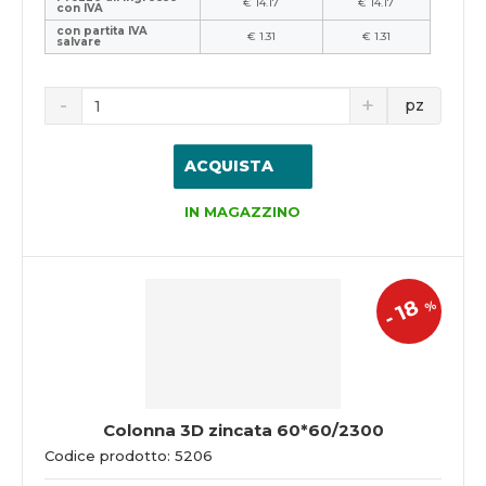
€ 14.17
€ 14.17
con IVA
con partita IVA
€ 1.31
€ 1.31
salvare
pz
ACQUISTA
IN MAGAZZINO
18
%
-
Colonna 3D zincata 60*60/2300
Codice prodotto: 5206