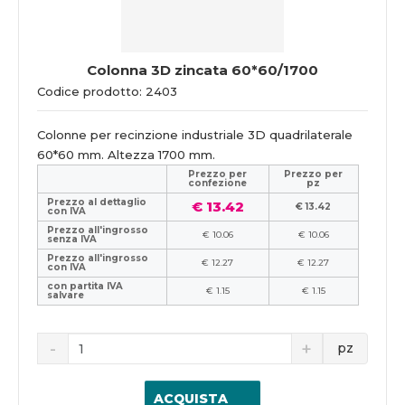
Colonna 3D zincata 60*60/1700
Codice prodotto: 2403
Colonne per recinzione industriale 3D quadrilaterale
60*60 mm. Altezza 1700 mm.
Prezzo per
Prezzo per
confezione
pz
Prezzo al dettaglio
€ 13.42
€ 13.42
con IVA
Prezzo all'ingrosso
€ 10.06
€ 10.06
senza IVA
Prezzo all'ingrosso
€ 12.27
€ 12.27
con IVA
con partita IVA
€ 1.15
€ 1.15
salvare
pz
ACQUISTA