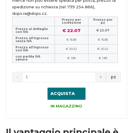
merce non può essere spedita per posta, prezzo di
spedizione su richiesta (tel.:739 254 866),
dops.ra@dops.cz.
Prezzo per
Prezzo per
confezione
pz
Prezzo al dettaglio
€ 22.07
€ 22.07
con IVA
Prezzo all'ingrosso
€ 16.58
€ 16.58
senza IVA
Prezzo all'ingrosso
€ 20.22
€ 20.22
con IVA
con partita IVA
€ 1.85
€ 1.85
salvare
pz
ACQUISTA
IN MAGAZZINO
Il vantaggio principale è