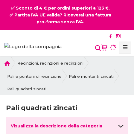
✅ Sconto di 4 € per ordini superiori a 123 €.
✅ Partita IVA UE valida? Riceverai una fattura
pro-forma senza IVA.
☰
P
Recinzioni, recinzioni e recinzioni
r
i
Pali e puntoni di recinzione
Pali e montanti zincati
m
Pali quadrati zincati
a
p
a
Pali quadrati zincati
g
i
n
Visualizza la descrizione della categoria
a