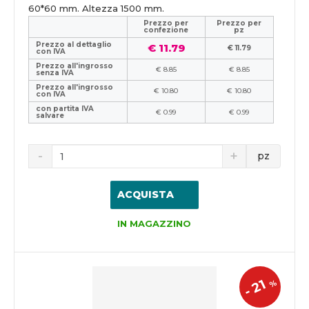
60*60 mm. Altezza 1500 mm.
Prezzo per
Prezzo per
confezione
pz
Prezzo al dettaglio
€ 11.79
€ 11.79
con IVA
Prezzo all'ingrosso
€ 8.85
€ 8.85
senza IVA
Prezzo all'ingrosso
€ 10.80
€ 10.80
con IVA
con partita IVA
€ 0.99
€ 0.99
salvare
pz
ACQUISTA
IN MAGAZZINO
21
%
-