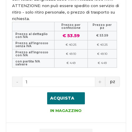
ATTENZIONE: non può essere spedito con servizio di
ritiro - solo ritiro personale, o prezzo di trasporto su
richiesta.
Prezzo per
Prezzo per
confezione
pz
Prezzo al dettaglio
€ 53.59
€ 53.59
con IVA
Prezzo all'ingrosso
€ 40.25
€ 40.25
senza IVA
Prezzo all'ingrosso
€ 49.10
€ 49.10
con IVA
con partita IVA
€ 4.49
€ 4.49
salvare
pz
ACQUISTA
IN MAGAZZINO