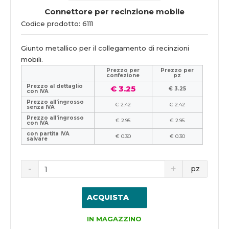
Connettore per recinzione mobile
Codice prodotto: 6111
Giunto metallico per il collegamento di recinzioni
mobili.
Prezzo per
Prezzo per
confezione
pz
Prezzo al dettaglio
€ 3.25
€ 3.25
con IVA
Prezzo all'ingrosso
€ 2.42
€ 2.42
senza IVA
Prezzo all'ingrosso
€ 2.95
€ 2.95
con IVA
con partita IVA
€ 0.30
€ 0.30
salvare
pz
ACQUISTA
IN MAGAZZINO