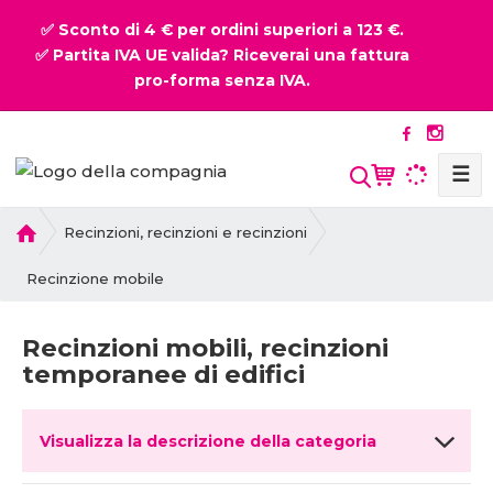
✅ Sconto di 4 € per ordini superiori a 123 €.
✅ Partita IVA UE valida? Riceverai una fattura
pro-forma senza IVA.
☰
P
Recinzioni, recinzioni e recinzioni
r
i
Recinzione mobile
m
a
Recinzioni mobili, recinzioni
p
temporanee di edifici
a
g
i
Visualizza la descrizione della categoria
n
a