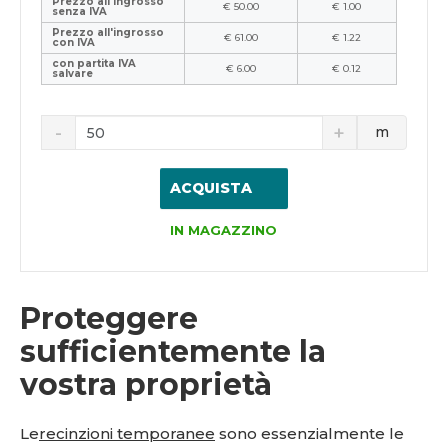
Prezzo all'ingrosso
€ 50.00
€ 1.00
senza IVA
Prezzo all'ingrosso
€ 61.00
€ 1.22
con IVA
con partita IVA
€ 6.00
€ 0.12
salvare
m
ACQUISTA
IN MAGAZZINO
Proteggere
sufficientemente la
vostra proprietà
Le
recinzioni temporanee
sono essenzialmente le