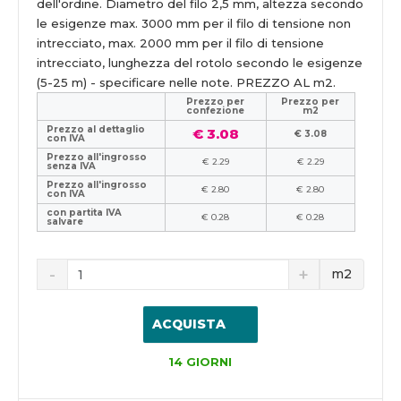
dell'ordine. Diametro del filo 2,5 mm, altezza secondo
le esigenze max. 3000 mm per il filo di tensione non
intrecciato, max. 2000 mm per il filo di tensione
intrecciato, lunghezza del rotolo secondo le esigenze
(5-25 m) - specificare nelle note. PREZZO AL m2.
Prezzo per
Prezzo per
confezione
m2
Prezzo al dettaglio
€ 3.08
€ 3.08
con IVA
Prezzo all'ingrosso
€ 2.29
€ 2.29
senza IVA
Prezzo all'ingrosso
€ 2.80
€ 2.80
con IVA
con partita IVA
€ 0.28
€ 0.28
salvare
m2
ACQUISTA
14 GIORNI