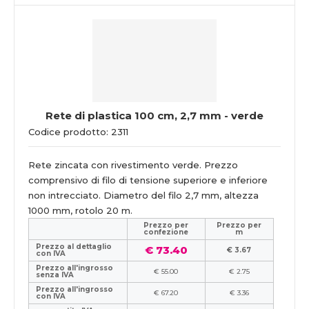
Rete di plastica 100 cm, 2,7 mm - verde
Codice prodotto: 2311
Rete zincata con rivestimento verde. Prezzo
comprensivo di filo di tensione superiore e inferiore
non intrecciato. Diametro del filo 2,7 mm, altezza
1000 mm, rotolo 20 m.
Prezzo per
Prezzo per
confezione
m
Prezzo al dettaglio
€ 73.40
€ 3.67
con IVA
Prezzo all'ingrosso
€ 55.00
€ 2.75
senza IVA
Prezzo all'ingrosso
€ 67.20
€ 3.36
con IVA