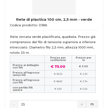
Rete di plastica 100 cm, 2,5 mm - verde
Codice prodotto: 0386
Rete zincata verde plastificata, quadrata. Prezzo già
comprensivo del filo di tensione superiore e inferiore
intrecciato. Diametro filo 2,5 mm, altezza 1000 mm,
rotolo 25 m.
Prezzo per
Prezzo per
confezione
m
Prezzo al dettaglio
€ 75.00
€ 3.00
con IVA
Prezzo all'ingrosso
€ 56.25
€ 2.25
senza IVA
Prezzo all'ingrosso
€ 68.50
€ 2.74
con IVA
con partita IVA
€ 6.50
€ 0.26
salvare
m