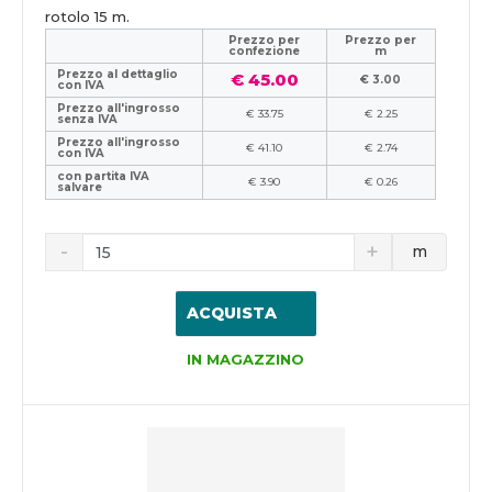
rotolo 15 m.
Prezzo per
Prezzo per
confezione
m
Prezzo al dettaglio
€ 45.00
€ 3.00
con IVA
Prezzo all'ingrosso
€ 33.75
€ 2.25
senza IVA
Prezzo all'ingrosso
€ 41.10
€ 2.74
con IVA
con partita IVA
€ 3.90
€ 0.26
salvare
m
ACQUISTA
IN MAGAZZINO