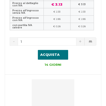
Prezzo al dettaglio
€ 3.13
€ 3.13
con IVA
Prezzo all'ingrosso
€ 2.33
€ 2.33
senza IVA
Prezzo all'ingrosso
€ 2.85
€ 2.85
con IVA
con partita IVA
€ 0.28
€ 0.28
salvare
m
ACQUISTA
14 GIORNI