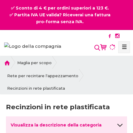
✅ Sconto di 4 € per ordini superiori a 123 €.
✅ Partita IVA UE valida? Riceverai una fattura
pro-forma senza IVA.
☰
P
Maglia per scopo
r
i
Rete per recintare l'appezzamento
m
Recinzioni in rete plastificata
a
p
a
Recinzioni in rete plastificata
g
i
n
Visualizza la descrizione della categoria
a