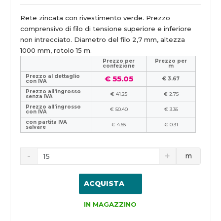
Rete zincata con rivestimento verde. Prezzo
comprensivo di filo di tensione superiore e inferiore
non intrecciato. Diametro del filo 2,7 mm, altezza
1000 mm, rotolo 15 m.
Prezzo per
Prezzo per
confezione
m
Prezzo al dettaglio
€ 55.05
€ 3.67
con IVA
Prezzo all'ingrosso
€ 41.25
€ 2.75
senza IVA
Prezzo all'ingrosso
€ 50.40
€ 3.36
con IVA
con partita IVA
€ 4.65
€ 0.31
salvare
m
ACQUISTA
IN MAGAZZINO