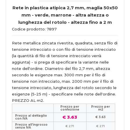
Rete in plastica atipica 2,7 mm, maglia 50x50
mm - verde, marrone - altra altezza o
lunghezza del rotolo - altezza fino a 2 m
Codice prodotto: 7897
Rete metallica zincata rivestita, quadrata, senza filo di
tensione intrecciato o con filo di tensione intrecciato
(la quantità di filo di tensione intrecciato verrà
aggiunta) - si prega di specificare la variante nelle
note dell'ordine. Diametro del filo 2,7 mm, altezza
secondo le esigenze max. 3000 mm per il filo di
tensione non intrecciato, max. 2000 mm per il filo di
tensione intrecciato, lunghezza del rotolo secondo le
esigenze (5-25 m) - specificare nelle note dell'ordine.
PREZZO AL m2.
Prezzo per
Prezzo per
confezione
m2
Prezzo al dettaglio
€ 3.63
€ 3.63
con IVA
Prezzo all'ingrosso
€ 2.71
€ 2.71
senza IVA