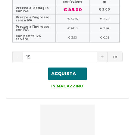
confezione
m
Prezzo al dettaglio
€ 45.00
€ 3.00
con IVA
Prezzo all'ingrosso
€ 33.75
€ 2.25
senza IVA
Prezzo all'ingrosso
€ 41.10
€ 2.74
con IVA
con partita IVA
€ 3.90
€ 0.26
salvare
m
ACQUISTA
IN MAGAZZINO