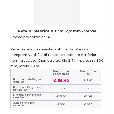
Rete di plastica 80 cm, 2,7 mm - verde
Codice prodotto: 2304
Rete zincata con rivestimento verde. Prezzo
comprensivo di filo di tensione superiore e inferiore
non intrecciato. Diametro del filo 2,7 mm, altezza 800
mm, rotolo 20 m.
Prezzo per
Prezzo per
confezione
m
Prezzo al dettaglio
€ 58.40
€ 2.92
con IVA
Prezzo all'ingrosso
€ 43.40
€ 2.17
senza IVA
Prezzo all'ingrosso
€ 52.80
€ 2.64
con IVA
con partita IVA
€ 5.60
€ 0.28
salvare