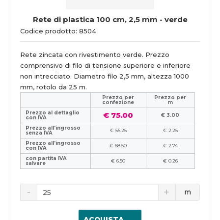
Rete di plastica 100 cm, 2,5 mm - verde
Codice prodotto: 8504
Rete zincata con rivestimento verde. Prezzo
comprensivo di filo di tensione superiore e inferiore
non intrecciato. Diametro filo 2,5 mm, altezza 1000
mm, rotolo da 25 m.
Prezzo per
Prezzo per
confezione
m
Prezzo al dettaglio
€ 75.00
€ 3.00
con IVA
Prezzo all'ingrosso
€ 56.25
€ 2.25
senza IVA
Prezzo all'ingrosso
€ 68.50
€ 2.74
con IVA
con partita IVA
€ 6.50
€ 0.26
salvare
m
ACQUISTA