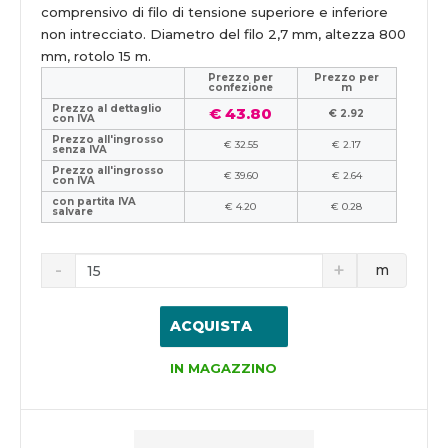
comprensivo di filo di tensione superiore e inferiore
non intrecciato. Diametro del filo 2,7 mm, altezza 800
mm, rotolo 15 m.
Prezzo per
Prezzo per
confezione
m
Prezzo al dettaglio
€ 43.80
€ 2.92
con IVA
Prezzo all'ingrosso
€ 32.55
€ 2.17
senza IVA
Prezzo all'ingrosso
€ 39.60
€ 2.64
con IVA
con partita IVA
€ 4.20
€ 0.28
salvare
m
ACQUISTA
IN MAGAZZINO