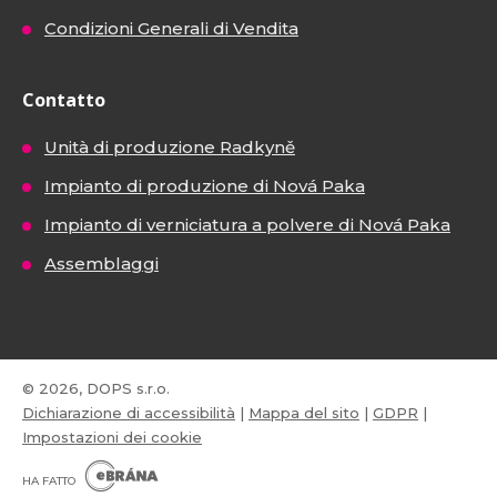
Condizioni Generali di Vendita
Contatto
Unità di produzione Radkyně
Impianto di produzione di Nová Paka
Impianto di verniciatura a polvere di Nová Paka
Assemblaggi
© 2026, DOPS s.r.o.
Dichiarazione di accessibilità
|
Mappa del sito
|
GDPR
|
Impostazioni dei cookie
E
B
HA FATTO
R