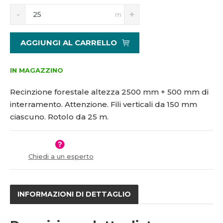
S
N
9
3
m
n
a
4
í
v
0
ž
ý
AGGIUNGI AL CARRELLO
2
i
š
1
t
i
5
m
t
IN MAGAZZINO
1
n
m
9
o
n
Recinzione forestale altezza 2500 mm + 500 mm di
ž
o
5
interramento. Attenzione. Fili verticali da 150 mm
s
ž
3
ciascuno. Rotolo da 25 m.
t
s
2
v
t
í
v
í
Chiedi a un esperto
INFORMAZIONI DI DETTAGLIO