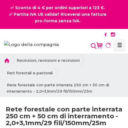
✅ Sconto di 4 € per ordini superiori a 123 €.
✅ Partita IVA UE valida? Riceverai una fattura
pro-forma senza IVA.
☰
P
Recinzioni, recinzioni e recinzioni
r
i
Reti forestali e pastorali
m
Rete forestale con parte interrata 250 cm + 50 cm di
a
interramento - 2,0+3,1mm/29 fili/150mm/25m
p
a
g
Rete forestale con parte interrata
i
250 cm + 50 cm di interramento -
n
2,0+3,1mm/29 fili/150mm/25m
a