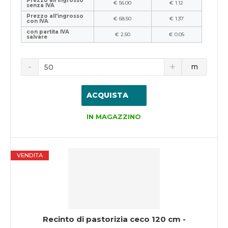
Prezzo all'ingrosso
€ 56.00
€ 1.12
senza IVA
Prezzo all'ingrosso
€ 68.50
€ 1.37
con IVA
con partita IVA
€ 2.50
€ 0.05
salvare
m
ACQUISTA
IN MAGAZZINO
VENDITA
Recinto di pastorizia ceco 120 cm -