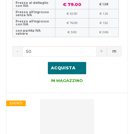
Prezzo al dettaglio
€ 79.00
€ 1.58
con IVA
Prezzo all'ingrosso
€ 62.50
€ 1.25
senza IVA
Prezzo all'ingrosso
€ 76.00
€ 1.52
con IVA
con partita IVA
€ 3.00
€ 0.06
salvare
m
ACQUISTA
IN MAGAZZINO
EVENTI