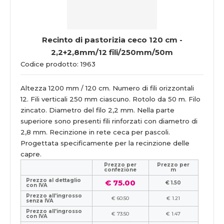
Recinto di pastorizia ceco 120 cm -
2,2+2,8mm/12 fili/250mm/50m
Codice prodotto: 1963
Altezza 1200 mm / 120 cm. Numero di fili orizzontali
12. Fili verticali 250 mm ciascuno. Rotolo da 50 m. Filo
zincato. Diametro del filo 2,2 mm. Nella parte
superiore sono presenti fili rinforzati con diametro di
2,8 mm. Recinzione in rete ceca per pascoli.
Progettata specificamente per la recinzione delle
capre.
Prezzo per
Prezzo per
confezione
m
Prezzo al dettaglio
€ 75.00
€ 1.50
con IVA
Prezzo all'ingrosso
€ 60.50
€ 1.21
senza IVA
Prezzo all'ingrosso
€ 73.50
€ 1.47
con IVA