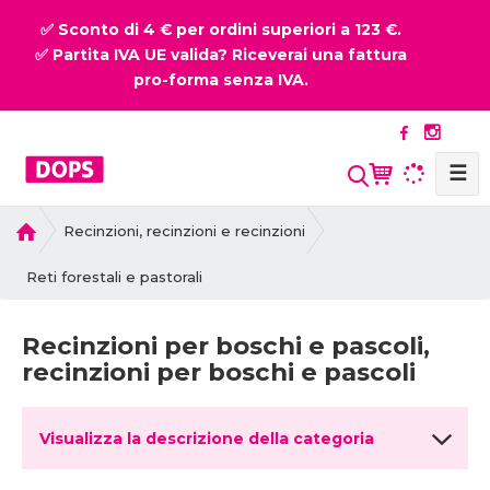
✅ Sconto di 4 € per ordini superiori a 123 €.
✅ Partita IVA UE valida? Riceverai una fattura
pro-forma senza IVA.
☰
P
Recinzioni, recinzioni e recinzioni
r
i
Reti forestali e pastorali
m
a
Recinzioni per boschi e pascoli,
p
recinzioni per boschi e pascoli
a
g
i
Visualizza la descrizione della categoria
n
a