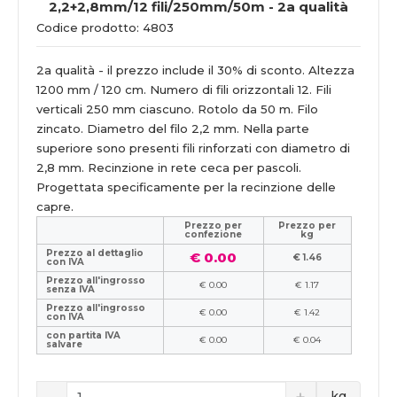
2,2+2,8mm/12 fili/250mm/50m - 2a qualità
Codice prodotto: 4803
2a qualità - il prezzo include il 30% di sconto. Altezza
1200 mm / 120 cm. Numero di fili orizzontali 12. Fili
verticali 250 mm ciascuno. Rotolo da 50 m. Filo
zincato. Diametro del filo 2,2 mm. Nella parte
superiore sono presenti fili rinforzati con diametro di
2,8 mm. Recinzione in rete ceca per pascoli.
Progettata specificamente per la recinzione delle
capre.
Prezzo per
Prezzo per
confezione
kg
Prezzo al dettaglio
€ 0.00
€ 1.46
con IVA
Prezzo all'ingrosso
€ 0.00
€ 1.17
senza IVA
Prezzo all'ingrosso
€ 0.00
€ 1.42
con IVA
con partita IVA
€ 0.00
€ 0.04
salvare
kg