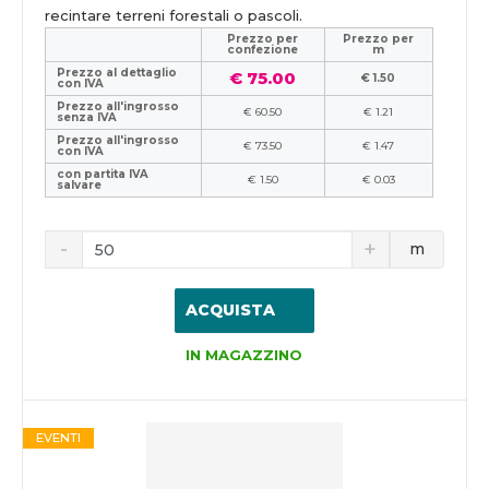
recintare terreni forestali o pascoli.
Prezzo per
Prezzo per
confezione
m
Prezzo al dettaglio
€ 75.00
€ 1.50
con IVA
Prezzo all'ingrosso
€ 60.50
€ 1.21
senza IVA
Prezzo all'ingrosso
€ 73.50
€ 1.47
con IVA
con partita IVA
€ 1.50
€ 0.03
salvare
m
ACQUISTA
IN MAGAZZINO
EVENTI