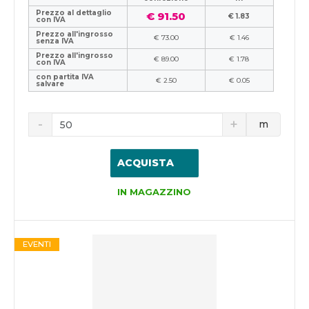
Prezzo al dettaglio
€ 91.50
€ 1.83
con IVA
Prezzo all'ingrosso
€ 73.00
€ 1.46
senza IVA
Prezzo all'ingrosso
€ 89.00
€ 1.78
con IVA
con partita IVA
€ 2.50
€ 0.05
salvare
m
ACQUISTA
IN MAGAZZINO
EVENTI