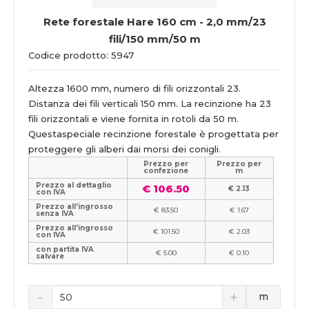
Rete forestale Hare 160 cm - 2,0 mm/23
fili/150 mm/50 m
Codice prodotto: 5947
Altezza 1600 mm, numero di fili orizzontali 23.
Distanza dei fili verticali 150 mm. La recinzione ha 23
fili orizzontali e viene fornita in rotoli da 50 m.
Questaspeciale recinzione forestale è progettata per
proteggere gli alberi dai morsi dei conigli.
Prezzo per
Prezzo per
confezione
m
Prezzo al dettaglio
€ 106.50
€ 2.13
con IVA
Prezzo all'ingrosso
€ 83.50
€ 1.67
senza IVA
Prezzo all'ingrosso
€ 101.50
€ 2.03
con IVA
con partita IVA
€ 5.00
€ 0.10
salvare
m