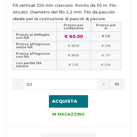
Fili verticali 250 mm ciascuno. Rotolo da 50 m. Filo
zincato. Diametro del filo 2,2 mm. Filo da pascolo
ideale per la costruzione di pascoli di pecore.
Prezzo per
Prezzo per
confezione
m
Prezzo al dettaglio
€ 60.50
€ 1.21
con IVA
Prezzo all'ingrosso
€ 48.00
€ 0.96
senza IVA
Prezzo all'ingrosso
€ 58.50
€ 1.17
con IVA
con partita IVA
€ 2.00
€ 0.04
salvare
m
ACQUISTA
IN MAGAZZINO