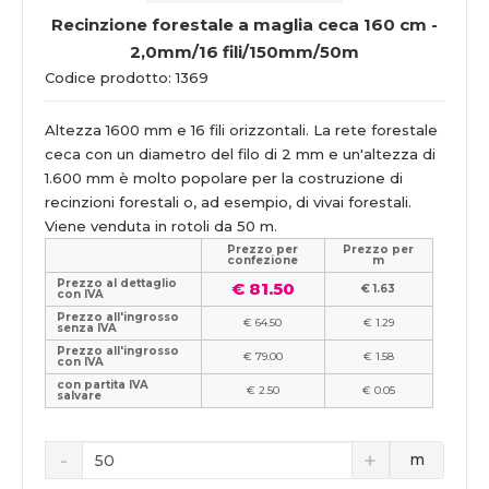
Recinzione forestale a maglia ceca 160 cm -
2,0mm/16 fili/150mm/50m
Codice prodotto: 1369
Altezza 1600 mm e 16 fili orizzontali. La rete forestale
ceca con un diametro del filo di 2 mm e un'altezza di
1.600 mm è molto popolare per la costruzione di
recinzioni forestali o, ad esempio, di vivai forestali.
Viene venduta in rotoli da 50 m.
Prezzo per
Prezzo per
confezione
m
Prezzo al dettaglio
€ 81.50
€ 1.63
con IVA
Prezzo all'ingrosso
€ 64.50
€ 1.29
senza IVA
Prezzo all'ingrosso
€ 79.00
€ 1.58
con IVA
con partita IVA
€ 2.50
€ 0.05
salvare
m