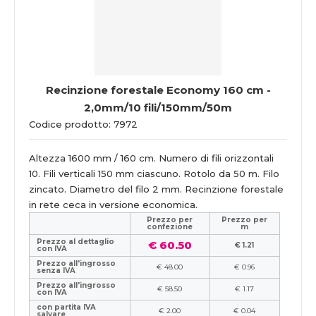
Recinzione forestale Economy 160 cm -
2,0mm/10 fili/150mm/50m
Codice prodotto: 7972
Altezza 1600 mm / 160 cm. Numero di fili orizzontali
10. Fili verticali 150 mm ciascuno. Rotolo da 50 m. Filo
zincato. Diametro del filo 2 mm. Recinzione forestale
in rete ceca in versione economica.
Prezzo per
Prezzo per
confezione
m
Prezzo al dettaglio
€ 60.50
€ 1.21
con IVA
Prezzo all'ingrosso
€ 48.00
€ 0.96
senza IVA
Prezzo all'ingrosso
€ 58.50
€ 1.17
con IVA
con partita IVA
€ 2.00
€ 0.04
salvare