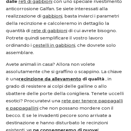
dalle
reti di gabbioni
con uno speciale rivestimento
anticorrosione Galfan. Se siete interessati alla
realizzazione di
gabbioni
, basta inviarci i parametri
della recinzione e calcoleremo in dettaglio la
quantità di
rete di gabbioni
di cui avrete bisogno.
Potrete quindi semplificare il vostro lavoro
ordinando i
cestelli in gabbioni
, che dovrete solo
assemblare.
Avete animali in casa? Allora non volete
assolutamente che si graffino o scappino. La chiave
è una
recinzione da allevamento
di qualità
, in
grado di resistere ai colpi delle galline o allo
sbattere delle porte della conigliera. Tenete uccelli
esotici? Procuratevi una
rete per tenere pappagalli
e pappagallini
che non possano mordere con il
becco. E se le invadenti pecore sono arrivate a
destinazione e hanno disturbato le recinzioni
esistenti, ve
ne consegneremo di nuove
!