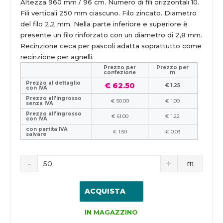
Altezza 960 mm / 96 cm. Numero di fili orizzontali 10.
Fili verticali 250 mm ciascuno. Filo zincato. Diametro
del filo 2,2 mm. Nella parte inferiore e superiore è
presente un filo rinforzato con un diametro di 2,8 mm.
Recinzione ceca per pascoli adatta soprattutto come
recinzione per agnelli.
Prezzo per
Prezzo per
confezione
m
Prezzo al dettaglio
€ 62.50
€ 1.25
con IVA
Prezzo all'ingrosso
€ 50.00
€ 1.00
senza IVA
Prezzo all'ingrosso
€ 61.00
€ 1.22
con IVA
con partita IVA
€ 1.50
€ 0.03
salvare
m
ACQUISTA
IN MAGAZZINO