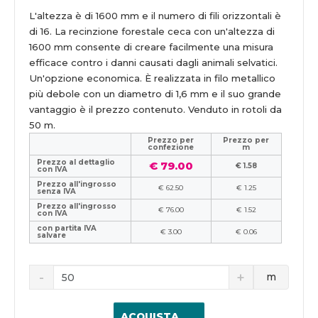
L'altezza è di 1600 mm e il numero di fili orizzontali è
di 16. La recinzione forestale ceca con un'altezza di
1600 mm consente di creare facilmente una misura
efficace contro i danni causati dagli animali selvatici.
Un'opzione economica. È realizzata in filo metallico
più debole con un diametro di 1,6 mm e il suo grande
vantaggio è il prezzo contenuto. Venduto in rotoli da
50 m.
Prezzo per
Prezzo per
confezione
m
Prezzo al dettaglio
€ 79.00
€ 1.58
con IVA
Prezzo all'ingrosso
€ 62.50
€ 1.25
senza IVA
Prezzo all'ingrosso
€ 76.00
€ 1.52
con IVA
con partita IVA
€ 3.00
€ 0.06
salvare
m
ACQUISTA