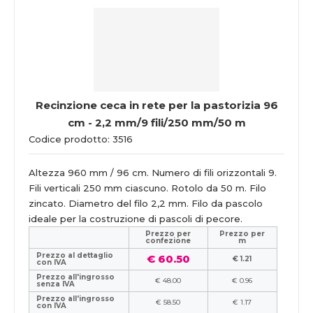
Recinzione ceca in rete per la pastorizia 96
cm - 2,2 mm/9 fili/250 mm/50 m
Codice prodotto: 3516
Altezza 960 mm / 96 cm. Numero di fili orizzontali 9.
Fili verticali 250 mm ciascuno. Rotolo da 50 m. Filo
zincato. Diametro del filo 2,2 mm. Filo da pascolo
ideale per la costruzione di pascoli di pecore.
Prezzo per
Prezzo per
confezione
m
Prezzo al dettaglio
€ 60.50
€ 1.21
con IVA
Prezzo all'ingrosso
€ 48.00
€ 0.96
senza IVA
Prezzo all'ingrosso
€ 58.50
€ 1.17
con IVA