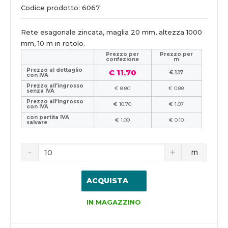
Codice prodotto: 6067
Rete esagonale zincata, maglia 20 mm, altezza 1000
mm, 10 m in rotolo.
Prezzo per
Prezzo per
confezione
m
Prezzo al dettaglio
€ 11.70
€ 1.17
con IVA
Prezzo all'ingrosso
€ 8.80
€ 0.88
senza IVA
Prezzo all'ingrosso
€ 10.70
€ 1.07
con IVA
con partita IVA
€ 1.00
€ 0.10
salvare
m
ACQUISTA
IN MAGAZZINO