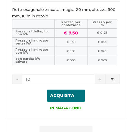
Rete esagonale zincata, maglia 20 mm, altezza 500
mm, 10 m in rotolo.
Prezzo per
Prezzo per
confezione
m
Prezzo al dettaglio
€ 7.50
€ 0.75
con IVA
Prezzo all'ingrosso
€ 5.40
€ 0.54
senza IVA
Prezzo all'ingrosso
€ 6.60
€ 0.66
con IVA
con partita IVA
€ 0.90
€ 0.09
salvare
m
ACQUISTA
IN MAGAZZINO