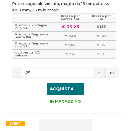
Rete esagonale zincata, maglia da 16 mm, altezza
1000 mm, 25 m in rotolo.
Prezzo per
Prezzo per
confezione
m
Prezzo al dettaglio
€ 33.25
€ 1.33
con IVA
Prezzo all'ingrosso
€ 25.00
€ 1.00
senza IVA
Prezzo all'ingrosso
€ 30.50
€ 1.22
con IVA
con partita IVA
€ 2.75
€ 0.11
salvare
m
ACQUISTA
IN MAGAZZINO
EVENTI