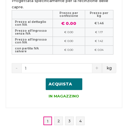
Progettata specificamente per la recinzione delle
capre.
Prezzo per
Prezzo per
confezione
kg
Prezzo al dettaglio
€ 0.00
€ 1.46
con IVA
Prezzo all'ingrosso
€ 0.00
€ 1.17
senza IVA
Prezzo all'ingrosso
€ 0.00
€ 1.42
con IVA
con partita IVA
€ 0.00
€ 0.04
salvare
kg
ACQUISTA
IN MAGAZZINO
2
3
4
1