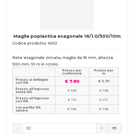
Maglia poplastica esagonale 16/1.0/500/10m
Codice prodotto: 6012
Rete esagonale zincata, maglia da 16 mm, altezza
500 mm, 10 m in rotolo.
Prezzo per
Prezzo per
confezione
m
Prezzo al dettaglio
€ 7.90
€ 0.79
con IVA
Prezzo all'ingrosso
€ 5.80
€ 0.58
senza IVA
Prezzo all'ingrosso
€ 7.10
€ 0.71
con IVA
con partita IVA
€ 0.80
€ 0.08
salvare
m