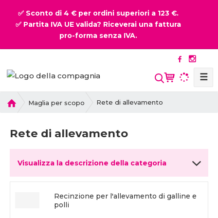
✅ Sconto di 4 € per ordini superiori a 123 €.
✅ Partita IVA UE valida? Riceverai una fattura
pro-forma senza IVA.
☰
P
Rete di allevamento
Maglia per scopo
r
i
Rete di allevamento
m
a
p
Visualizza la descrizione della categoria
a
g
i
Recinzione per l'allevamento di galline e
n
polli
a