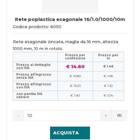
Rete poplastica esagonale 16/1.0/1000/10m
Codice prodotto: 6050
Rete esagonale zincata, maglia da 16 mm, altezza
1000 mm, 10 m in rotolo.
Prezzo per
Prezzo per
confezione
m
Prezzo al dettaglio
€ 14.60
€ 1.46
con IVA
Prezzo all'ingrosso
€ 10.80
€ 1.08
senza IVA
Prezzo all'ingrosso
€ 13.20
€ 1.32
con IVA
con partita IVA
€ 1.40
€ 0.14
salvare
m
ACQUISTA