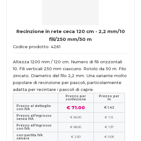
Recinzione in rete ceca 120 cm - 2,2 mm/10
fili/250 mm/50 m
Codice prodotto: 4261
Altezza 1200 mm / 120 cm. Numero di fili orizzontali
10. Fili verticali 250 mm ciascuno. Rotolo da 50 m. Filo
zincato. Diametro del filo 2,2 mm. Una variante molto
popolare di recinzione per pascoli, particolarmente
adatta per recintare i pascoli di capre.
Prezzo per
Prezzo per
confezione
m
Prezzo al dettaglio
€ 71.00
€ 1.42
con IVA
Prezzo all'ingrosso
€ 56.00
€ 1.12
senza IVA
Prezzo all'ingrosso
€ 68.50
€ 1.37
con IVA
con partita IVA
€ 2.50
€ 0.05
salvare