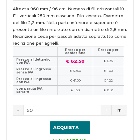
Altezza 960 mm / 96 cm. Numero di fili orizzontali 10.
Fili verticali 250 mm ciascuno. Filo zincato. Diametro
del filo 2,2 mm. Nella parte inferiore e superiore è
presente un filo rinforzato con un diametro di 2,8 mm.
Recinzione ceca per pascoli adatta soprattutto come
recinzione per agnelli.
Prezzo per
Prezzo per
confezione
m
Prezzo al dettaglio
€ 62.50
€ 1.25
con IVA
Prezzo all'ingrosso
€ 50.00
€ 1.00
senza IVA
Prezzo all'ingrosso
€ 61.00
€ 1.22
con IVA
con partita IVA
€ 1.50
€ 0.03
salvare
m
ACQUISTA