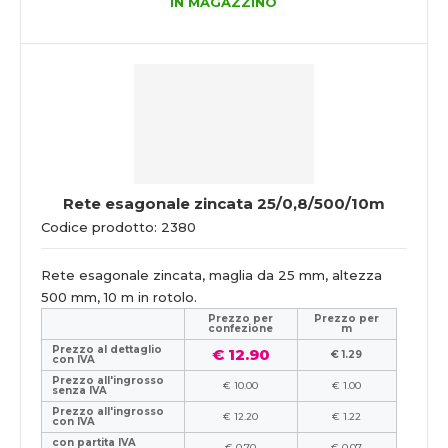
IN MAGAZZINO
Rete esagonale zincata 25/0,8/500/10m
Codice prodotto: 2380
Rete esagonale zincata, maglia da 25 mm, altezza
500 mm, 10 m in rotolo.
Prezzo per
Prezzo per
confezione
m
Prezzo al dettaglio
€ 12.90
€ 1.29
con IVA
Prezzo all'ingrosso
€ 10.00
€ 1.00
senza IVA
Prezzo all'ingrosso
€ 12.20
€ 1.22
con IVA
con partita IVA
€ 0.70
€ 0.07