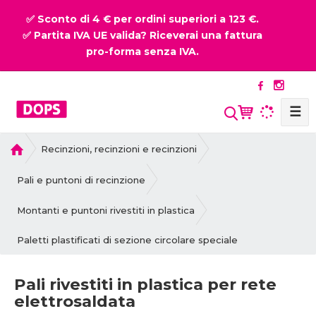
✅ Sconto di 4 € per ordini superiori a 123 €.
✅ Partita IVA UE valida? Riceverai una fattura
pro-forma senza IVA.
☰
P
Recinzioni, recinzioni e recinzioni
r
i
Pali e puntoni di recinzione
m
a
Montanti e puntoni rivestiti in plastica
p
Paletti plastificati di sezione circolare speciale
a
g
i
Pali rivestiti in plastica per rete
n
elettrosaldata
a