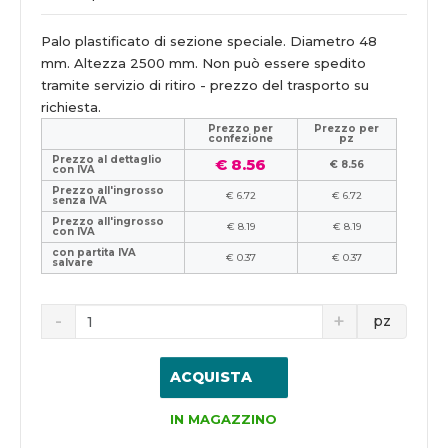
Palo plastificato di sezione speciale. Diametro 48
mm. Altezza 2500 mm. Non può essere spedito
tramite servizio di ritiro - prezzo del trasporto su
richiesta.
Prezzo per
Prezzo per
confezione
pz
Prezzo al dettaglio
€ 8.56
€ 8.56
con IVA
Prezzo all'ingrosso
€ 6.72
€ 6.72
senza IVA
Prezzo all'ingrosso
€ 8.19
€ 8.19
con IVA
con partita IVA
€ 0.37
€ 0.37
salvare
pz
ACQUISTA
IN MAGAZZINO