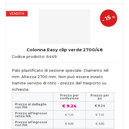
VENDITA
15
%
-
Colonna Easy clip verde 2700/48
Codice prodotto: 6449
Palo plastificato di sezione speciale. Diametro 48
mm. Altezza 2700 mm. Non può essere inviato
tramite servizio di ritiro - prezzo del trasporto su
richiesta.
Prezzo per
Prezzo per
confezione
pz
Prezzo al dettaglio
€ 9.24
€ 9.24
con IVA
Prezzo all'ingrosso
€ 7.25
€ 7.25
senza IVA
Prezzo all'ingrosso
€ 8.85
€ 8.85
con IVA