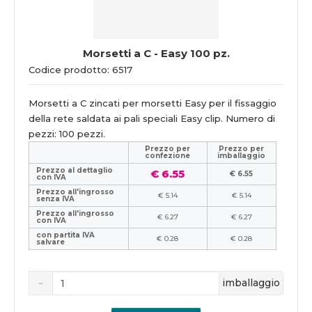
Morsetti a C - Easy 100 pz.
Codice prodotto: 6517
Morsetti a C zincati per morsetti Easy per il fissaggio
della rete saldata ai pali speciali Easy clip. Numero di
pezzi: 100 pezzi.
Prezzo per
Prezzo per
confezione
imballaggio
Prezzo al dettaglio
€ 6.55
€ 6.55
con IVA
Prezzo all'ingrosso
€ 5.14
€ 5.14
senza IVA
Prezzo all'ingrosso
€ 6.27
€ 6.27
con IVA
con partita IVA
€ 0.28
€ 0.28
salvare
imballaggio