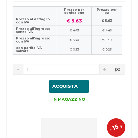
Prezzo per
Prezzo per
confezione
pz
Prezzo al dettaglio
€ 5.63
€ 5.63
con IVA
Prezzo all'ingrosso
€ 4.43
€ 4.43
senza IVA
Prezzo all'ingrosso
€ 5.40
€ 5.40
con IVA
con partita IVA
€ 0.23
€ 0.23
salvare
pz
ACQUISTA
IN MAGAZZINO
15
%
-