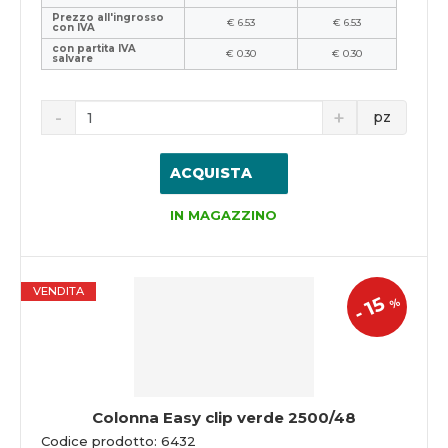
Prezzo all'ingrosso
€ 6.53
€ 6.53
con IVA
con partita IVA
€ 0.30
€ 0.30
salvare
pz
ACQUISTA
IN MAGAZZINO
VENDITA
15
%
-
Colonna Easy clip verde 2500/48
Codice prodotto: 6432