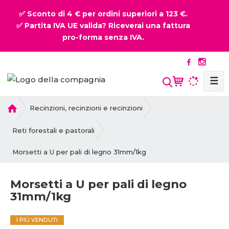
✅ Sconto di 4 € per ordini superiori a 123 €.
✅ Partita IVA UE valida? Riceverai una fattura
pro-forma senza IVA.
☰
P
Recinzioni, recinzioni e recinzioni
r
i
Reti forestali e pastorali
m
Morsetti a U per pali di legno 31mm/1kg
a
p
a
Morsetti a U per pali di legno
g
31mm/1kg
i
n
a
I PIÙ VENDUTI