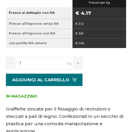
Prezzo per kg
0
2
€ 4.17
Prezzo al dettaglio con IVA
1
Prezzo all'ingrosso senza IVA
€ 3.12
5
1
Prezzo all'ingrosso con IVA
€ 3.81
6
con partita IVA salvare
€ 0.36
5
7
9
S
N
kg
n
a
í
v
ž
ý
AGGIUNGI AL CARRELLO
i
š
t
i
m
t
IN MAGAZZINO
n
m
o
n
Graffette zincate per il fissaggio di recinzioni o
ž
o
steccati a pali di legno. Confezionati in un secchio di
s
ž
plastica per una comoda manipolazione e
t
s
v
t
applicazione.