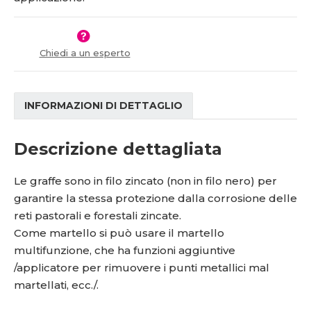
í
v
í
Chiedi a un esperto
INFORMAZIONI DI DETTAGLIO
Descrizione dettagliata
Le graffe sono in filo zincato (non in filo nero) per
garantire la stessa protezione dalla corrosione delle
reti pastorali e forestali zincate.
Come martello si può usare il martello
multifunzione, che ha funzioni aggiuntive
/applicatore per rimuovere i punti metallici mal
martellati, ecc./.