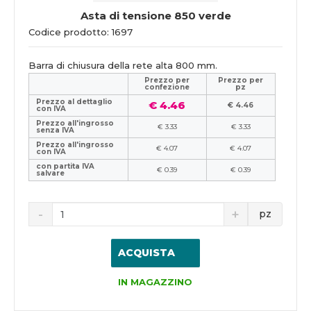
Asta di tensione 850 verde
Codice prodotto: 1697
Barra di chiusura della rete alta 800 mm.
Prezzo per
Prezzo per
confezione
pz
Prezzo al dettaglio
€ 4.46
€ 4.46
con IVA
Prezzo all'ingrosso
€ 3.33
€ 3.33
senza IVA
Prezzo all'ingrosso
€ 4.07
€ 4.07
con IVA
con partita IVA
€ 0.39
€ 0.39
salvare
pz
ACQUISTA
IN MAGAZZINO