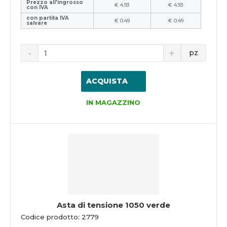
Prezzo all'ingrosso
€ 4.93
€ 4.93
con IVA
con partita IVA
€ 0.49
€ 0.49
salvare
pz
ACQUISTA
IN MAGAZZINO
Asta di tensione 1050 verde
Codice prodotto: 2779