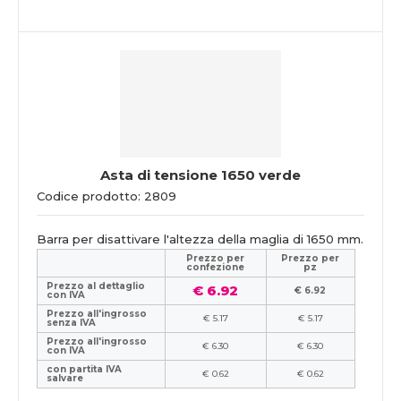
Asta di tensione 1650 verde
Codice prodotto: 2809
Barra per disattivare l'altezza della maglia di 1650 mm.
Prezzo per
Prezzo per
confezione
pz
Prezzo al dettaglio
€ 6.92
€ 6.92
con IVA
Prezzo all'ingrosso
€ 5.17
€ 5.17
senza IVA
Prezzo all'ingrosso
€ 6.30
€ 6.30
con IVA
con partita IVA
€ 0.62
€ 0.62
salvare