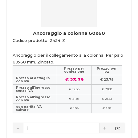
Ancoraggio a colonna 60x60
Codice prodotto: 2434-Z
Ancoraggio per il collegamento alla colonna. Per palo
60x60 mm. Zincato.
Prezzo per
Prezzo per
confezione
pz
Prezzo al dettaglio
€ 23.79
€ 23.79
con IVA
Prezzo all'ingrosso
€ 17.88
€ 17.88
senza IVA
Prezzo all'ingrosso
€ 21.81
€ 21.81
con IVA
con partita IVA
€ 1.98
€ 1.98
salvare
pz