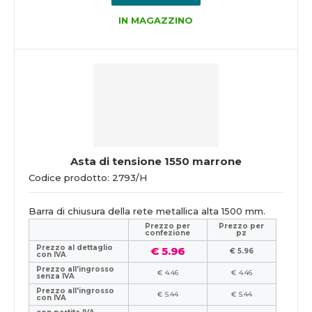
IN MAGAZZINO
Asta di tensione 1550 marrone
Codice prodotto: 2793/H
Barra di chiusura della rete metallica alta 1500 mm.
Prezzo per
Prezzo per
confezione
pz
Prezzo al dettaglio
€ 5.96
€ 5.96
con IVA
Prezzo all'ingrosso
€ 4.46
€ 4.46
senza IVA
Prezzo all'ingrosso
€ 5.44
€ 5.44
con IVA