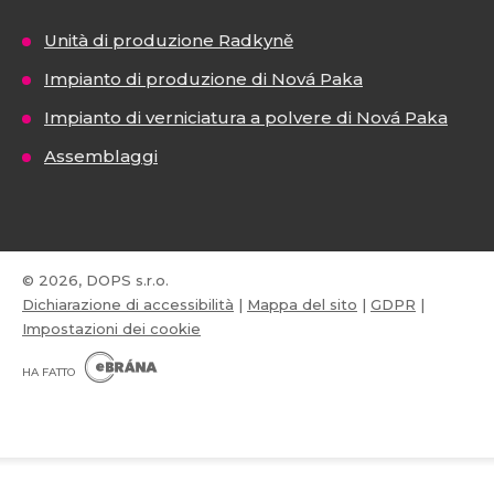
Unità di produzione Radkyně
Impianto di produzione di Nová Paka
Impianto di verniciatura a polvere di Nová Paka
Assemblaggi
© 2026, DOPS s.r.o.
Dichiarazione di accessibilità
|
Mappa del sito
|
GDPR
|
Impostazioni dei cookie
E
B
HA FATTO
R
Á
N
VISA
MasterCard
Maestro
A
.
C
Z