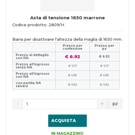
Asta di tensione 1650 marrone
Codice prodotto: 2809/H
Barra per disattivare l'altezza della maglia di 1650 mm.
Prezzo per
Prezzo per
confezione
pz
Prezzo al dettaglio
€ 6.92
€ 6.92
con IVA
Prezzo all'ingrosso
€ 5.17
€ 5.17
senza IVA
Prezzo all'ingrosso
€ 6.30
€ 6.30
con IVA
con partita IVA
€ 0.62
€ 0.62
salvare
pz
ACQUISTA
IN MAGAZZINO