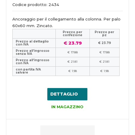
Codice prodotto: 2434
Ancoraggio per il collegamento alla colonna. Per palo
60x60 mm. Zincato.
Prezzo per
Prezzo per
confezione
pz
Prezzo al dettaglio
€ 23.79
€ 23.79
con IVA
Prezzo all'ingrosso
€ 17.88
€ 17.88
senza IVA
Prezzo all'ingrosso
€ 21.81
€ 21.81
con IVA
con partita IVA
€ 1.98
€ 1.98
salvare
DETTAGLIO
IN MAGAZZINO