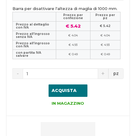
Barra per disattivare l'altezza di maglia di 1000 mm.
Prezzo per
Prezzo per
confezione
pz
Prezzo al dettaglio
€ 5.42
€ 5.42
con IVA
Prezzo all'ingrosso
€ 4.04
€ 4.04
senza IVA
Prezzo all'ingrosso
€ 4.93
€ 4.93
con IVA
con partita IVA
€ 0.49
€ 0.49
salvare
pz
ACQUISTA
IN MAGAZZINO