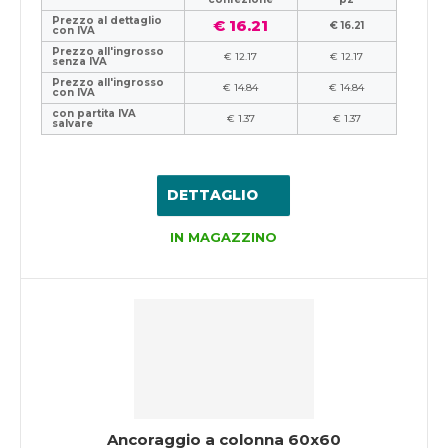
Prezzo al dettaglio
€ 16.21
€ 16.21
con IVA
Prezzo all'ingrosso
€ 12.17
€ 12.17
senza IVA
Prezzo all'ingrosso
€ 14.84
€ 14.84
con IVA
con partita IVA
€ 1.37
€ 1.37
salvare
DETTAGLIO
IN MAGAZZINO
Ancoraggio a colonna 60x60