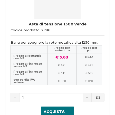
Asta di tensione 1300 verde
Codice prodotto: 2786
Barra per spegnere la rete metallica alta 1250 mm.
Prezzo per
Prezzo per
confezione
pz
Prezzo al dettaglio
€ 5.63
€ 5.63
con IVA
Prezzo all'ingrosso
€ 4.21
€ 4.21
senza IVA
Prezzo all'ingrosso
€ 5.13
€ 5.13
con IVA
con partita IVA
€ 0.50
€ 0.50
salvare
pz
ACQUISTA