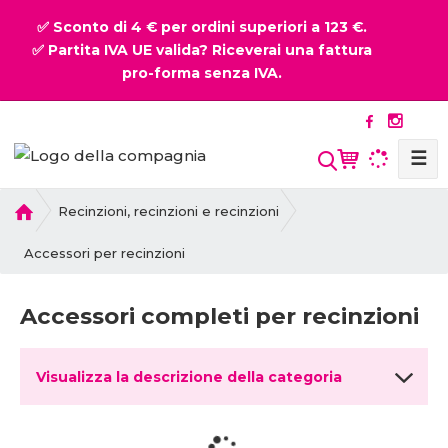
✅ Sconto di 4 € per ordini superiori a 123 €.
✅ Partita IVA UE valida? Riceverai una fattura
pro-forma senza IVA.
☰
P
Recinzioni, recinzioni e recinzioni
r
i
Accessori per recinzioni
m
a
Accessori completi per recinzioni
p
a
g
Visualizza la descrizione della categoria
i
n
a