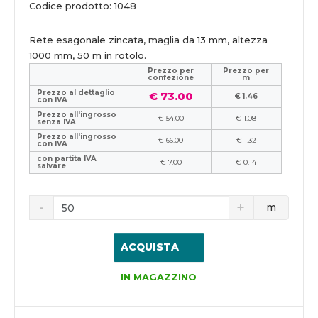
Codice prodotto: 1048
Rete esagonale zincata, maglia da 13 mm, altezza
1000 mm, 50 m in rotolo.
Prezzo per
Prezzo per
confezione
m
Prezzo al dettaglio
€ 73.00
€ 1.46
con IVA
Prezzo all'ingrosso
€ 54.00
€ 1.08
senza IVA
Prezzo all'ingrosso
€ 66.00
€ 1.32
con IVA
con partita IVA
€ 7.00
€ 0.14
salvare
m
ACQUISTA
IN MAGAZZINO