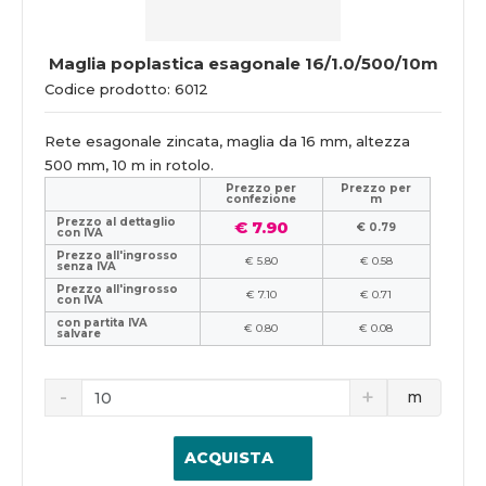
Maglia poplastica esagonale 16/1.0/500/10m
Codice prodotto: 6012
Rete esagonale zincata, maglia da 16 mm, altezza
500 mm, 10 m in rotolo.
Prezzo per
Prezzo per
confezione
m
Prezzo al dettaglio
€ 7.90
€ 0.79
con IVA
Prezzo all'ingrosso
€ 5.80
€ 0.58
senza IVA
Prezzo all'ingrosso
€ 7.10
€ 0.71
con IVA
con partita IVA
€ 0.80
€ 0.08
salvare
m
ACQUISTA