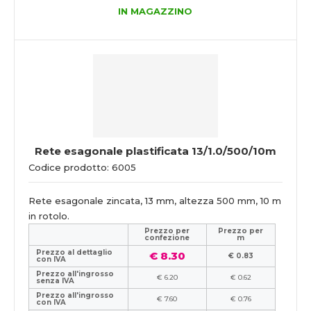
IN MAGAZZINO
Rete esagonale plastificata 13/1.0/500/10m
Codice prodotto: 6005
Rete esagonale zincata, 13 mm, altezza 500 mm, 10 m
in rotolo.
Prezzo per
Prezzo per
confezione
m
Prezzo al dettaglio
€ 8.30
€ 0.83
con IVA
Prezzo all'ingrosso
€ 6.20
€ 0.62
senza IVA
Prezzo all'ingrosso
€ 7.60
€ 0.76
con IVA