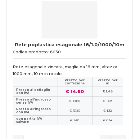
Rete poplastica esagonale 16/1.0/1000/10m
Codice prodotto: 6050
Rete esagonale zincata, maglia da 16 mm, altezza
1000 mm, 10 m in rotolo.
Prezzo per
Prezzo per
confezione
m
Prezzo al dettaglio
€ 14.60
€ 1.46
con IVA
Prezzo all'ingrosso
€ 10.80
€ 1.08
senza IVA
Prezzo all'ingrosso
€ 13.20
€ 1.32
con IVA
con partita IVA
€ 1.40
€ 0.14
salvare