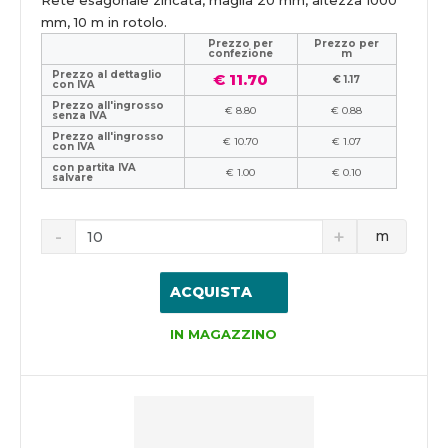
Rete esagonale zincata, maglia 20 mm, altezza 1000
mm, 10 m in rotolo.
Prezzo per
Prezzo per
confezione
m
Prezzo al dettaglio
€ 11.70
€ 1.17
con IVA
Prezzo all'ingrosso
€ 8.80
€ 0.88
senza IVA
Prezzo all'ingrosso
€ 10.70
€ 1.07
con IVA
con partita IVA
€ 1.00
€ 0.10
salvare
m
ACQUISTA
IN MAGAZZINO