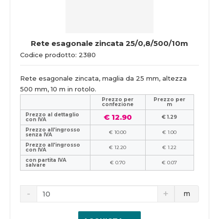
Rete esagonale zincata 25/0,8/500/10m
Codice prodotto: 2380
Rete esagonale zincata, maglia da 25 mm, altezza
500 mm, 10 m in rotolo.
Prezzo per
Prezzo per
confezione
m
Prezzo al dettaglio
€ 12.90
€ 1.29
con IVA
Prezzo all'ingrosso
€ 10.00
€ 1.00
senza IVA
Prezzo all'ingrosso
€ 12.20
€ 1.22
con IVA
con partita IVA
€ 0.70
€ 0.07
salvare
m