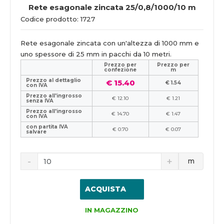
Rete esagonale zincata 25/0,8/1000/10 m
Codice prodotto: 1727
Rete esagonale zincata con un'altezza di 1000 mm e
uno spessore di 25 mm in pacchi da 10 metri.
Prezzo per
Prezzo per
confezione
m
Prezzo al dettaglio
€ 15.40
€ 1.54
con IVA
Prezzo all'ingrosso
€ 12.10
€ 1.21
senza IVA
Prezzo all'ingrosso
€ 14.70
€ 1.47
con IVA
con partita IVA
€ 0.70
€ 0.07
salvare
m
ACQUISTA
IN MAGAZZINO