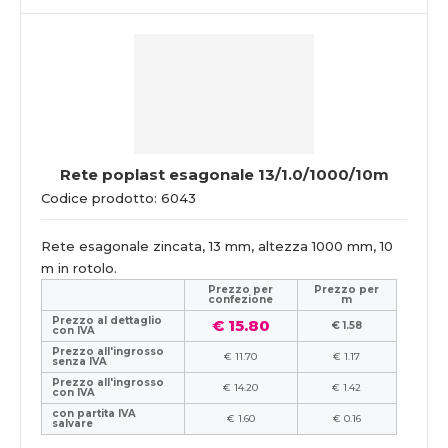
Rete poplast esagonale 13/1.0/1000/10m
Codice prodotto: 6043
Rete esagonale zincata, 13 mm, altezza 1000 mm, 10
m in rotolo.
Prezzo per
Prezzo per
confezione
m
Prezzo al dettaglio
€ 15.80
€ 1.58
con IVA
Prezzo all'ingrosso
€ 11.70
€ 1.17
senza IVA
Prezzo all'ingrosso
€ 14.20
€ 1.42
con IVA
con partita IVA
€ 1.60
€ 0.16
salvare