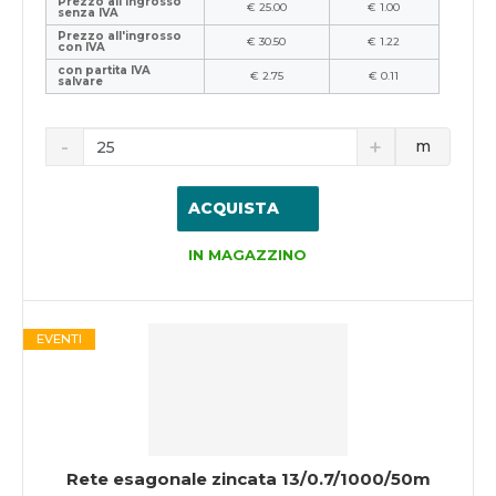
Prezzo all'ingrosso
€ 25.00
€ 1.00
senza IVA
Prezzo all'ingrosso
€ 30.50
€ 1.22
con IVA
con partita IVA
€ 2.75
€ 0.11
salvare
m
ACQUISTA
IN MAGAZZINO
EVENTI
Rete esagonale zincata 13/0.7/1000/50m