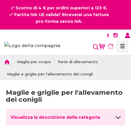
✅ Sconto di 4 € per ordini superiori a 123 €.
✅ Partita IVA UE valida? Riceverai una fattura
pro-forma senza IVA.
☰
P
Maglia per scopo
Rete di allevamento
r
i
Maglie e griglie per l'allevamento dei conigli
m
a
Maglie e griglie per l'allevamento
p
dei conigli
a
g
i
Visualizza la descrizione della categoria
n
a