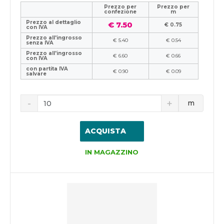
Prezzo per
Prezzo per
confezione
m
Prezzo al dettaglio
€ 7.50
€ 0.75
con IVA
Prezzo all'ingrosso
€ 5.40
€ 0.54
senza IVA
Prezzo all'ingrosso
€ 6.60
€ 0.66
con IVA
con partita IVA
€ 0.90
€ 0.09
salvare
m
ACQUISTA
IN MAGAZZINO