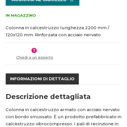
i
š
t
i
m
t
IN MAGAZZINO
n
m
o
n
Colonna in calcestruzzo lunghezza 2200 mm /
ž
o
120x120 mm. Rinforzata con acciaio nervato.
s
ž
t
s
v
t
í
v
Chiedi a un esperto
í
INFORMAZIONI DI DETTAGLIO
Descrizione dettagliata
Colonna in calcestruzzo armato con acciaio nervato
con bordo smussato. È un prodotto prefabbricato in
calcestruzzo vibrocompresso. I pali di recinzione in