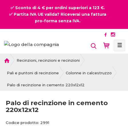
✅ Sconto di 4 € per ordini superiori a 123 €.
✅ Partita IVA UE valida? Riceverai una fattura
pro-forma senza IVA.
☰
P
Recinzioni, recinzioni e recinzioni
r
i
Pali e puntoni di recinzione
Colonne in calcestruzzo
m
Palo di recinzione in cemento 220x12x12
a
p
a
Palo di recinzione in cemento
g
220x12x12
i
n
Codice prodotto:
2991
a