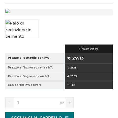
Prezzo per pz
€ 27.13
Prezzo al dettaglio con IVA
Prezzo all'ingrosso senza IVA
€ 21.33
Prezzo all'ingrosso con IVA
€ 26.03
con partita IVA salvare
€ 1.10
S
N
pz
n
a
í
v
ž
ý
AGGIUNGI AL CARRELLO