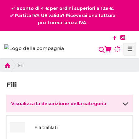
✅ Sconto di 4 € per ordini superiori a 123 €.
✅ Partita IVA UE valida? Riceverai una fattura
pro-forma senza IVA.
☰
P
Fili
r
i
Fili
m
a
p
Visualizza la descrizione della categoria
a
g
i
n
Fili trafilati
a