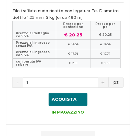
Filo trafilato nudo ricotto con legatura Fe. Diametro
del filo 1,25 mm. 5 kg (circa 490 m).
Prezzo per
Prezzo per
confezione
pz
Prezzo al dettaglio
€ 20.25
€ 20.25
con IVA
Prezzo all'ingrosso
€ 14.54
€ 14.54
senza IVA
Prezzo all'ingrosso
€ 17.74
€ 17.74
con IVA
con partita IVA
€ 2.51
€ 2.51
salvare
pz
ACQUISTA
IN MAGAZZINO