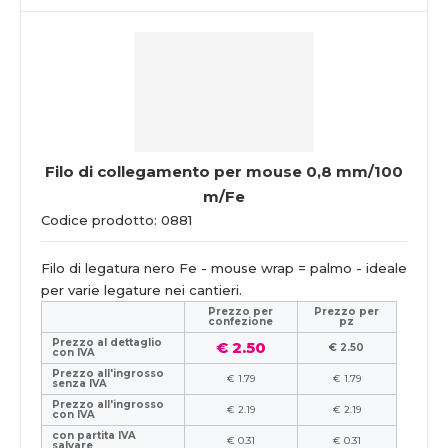
Filo di collegamento per mouse 0,8 mm/100
m/Fe
Codice prodotto: 0881
Filo di legatura nero Fe - mouse wrap = palmo - ideale
per varie legature nei cantieri.
Prezzo per
Prezzo per
confezione
pz
Prezzo al dettaglio
€ 2.50
€ 2.50
con IVA
Prezzo all'ingrosso
€ 1.79
€ 1.79
senza IVA
Prezzo all'ingrosso
€ 2.19
€ 2.19
con IVA
con partita IVA
€ 0.31
€ 0.31
salvare