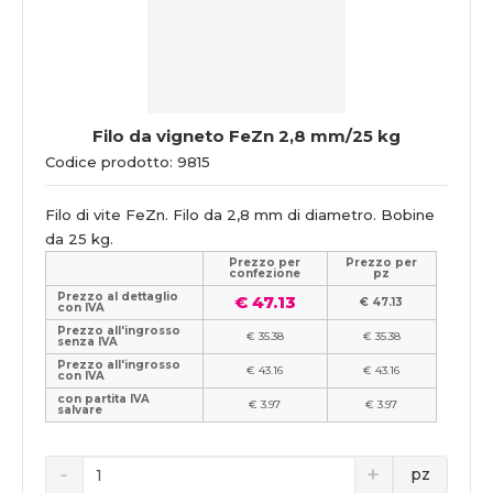
Filo da vigneto FeZn 2,8 mm/25 kg
Codice prodotto: 9815
Filo di vite FeZn. Filo da 2,8 mm di diametro. Bobine
da 25 kg.
Prezzo per
Prezzo per
confezione
pz
Prezzo al dettaglio
€ 47.13
€ 47.13
con IVA
Prezzo all'ingrosso
€ 35.38
€ 35.38
senza IVA
Prezzo all'ingrosso
€ 43.16
€ 43.16
con IVA
con partita IVA
€ 3.97
€ 3.97
salvare
pz