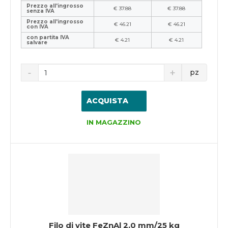
Prezzo all'ingrosso
€ 37.88
€ 37.88
senza IVA
Prezzo all'ingrosso
€ 46.21
€ 46.21
con IVA
con partita IVA
€ 4.21
€ 4.21
salvare
pz
ACQUISTA
IN MAGAZZINO
Filo di vite FeZnAl 2,0 mm/25 kg