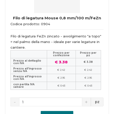
Filo di legatura Mouse 0,8 mm/100 m/FeZn
Codice prodotto: 0904
Filo di legatura FeZn zincato - avvolgimento "a topo"
= nel palmo della mano - ideale per varie legature in
cantiere.
Prezzo per
Prezzo per
confezione
pz
Prezzo al dettaglio
€ 3.38
€ 3.38
con IVA
Prezzo all'ingrosso
€ 2.42
€ 2.42
senza IVA
Prezzo all'ingrosso
€ 2.95
€ 2.95
con IVA
con partita IVA
€ 0.43
€ 0.43
salvare
pz