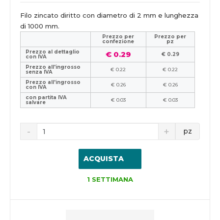
Filo zincato diritto con diametro di 2 mm e lunghezza
di 1000 mm.
Prezzo per
Prezzo per
confezione
pz
Prezzo al dettaglio
€ 0.29
€ 0.29
con IVA
Prezzo all'ingrosso
€ 0.22
€ 0.22
senza IVA
Prezzo all'ingrosso
€ 0.26
€ 0.26
con IVA
con partita IVA
€ 0.03
€ 0.03
salvare
pz
ACQUISTA
1 SETTIMANA