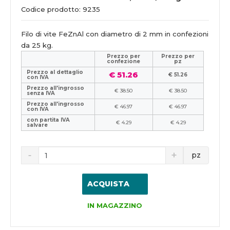
Codice prodotto: 9235
Filo di vite FeZnAl con diametro di 2 mm in confezioni
da 25 kg.
Prezzo per
Prezzo per
confezione
pz
Prezzo al dettaglio
€ 51.26
€ 51.26
con IVA
Prezzo all'ingrosso
€ 38.50
€ 38.50
senza IVA
Prezzo all'ingrosso
€ 46.97
€ 46.97
con IVA
con partita IVA
€ 4.29
€ 4.29
salvare
pz
ACQUISTA
IN MAGAZZINO