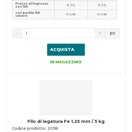
Prezzo all'ingrosso
€ 3.15
€ 3.15
con IVA
con partita IVA
€ 0.48
€ 0.48
salvare
pz
ACQUISTA
IN MAGAZZINO
Filo di legatura Fe 1,25 mm / 5 kg
Codice prodotto: 2038