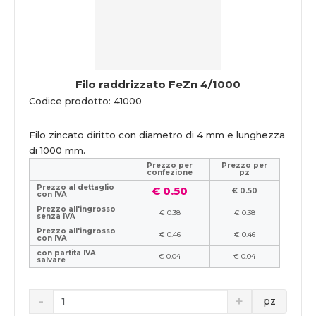
Filo raddrizzato FeZn 4/1000
Codice prodotto: 41000
Filo zincato diritto con diametro di 4 mm e lunghezza
di 1000 mm.
Prezzo per
Prezzo per
confezione
pz
Prezzo al dettaglio
€ 0.50
€ 0.50
con IVA
Prezzo all'ingrosso
€ 0.38
€ 0.38
senza IVA
Prezzo all'ingrosso
€ 0.46
€ 0.46
con IVA
con partita IVA
€ 0.04
€ 0.04
salvare
pz