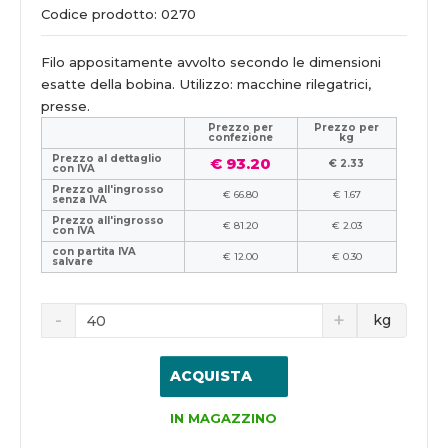
Codice prodotto: 0270
Filo appositamente avvolto secondo le dimensioni
esatte della bobina. Utilizzo: macchine rilegatrici,
presse.
Prezzo per
Prezzo per
confezione
kg
Prezzo al dettaglio
€ 93.20
€ 2.33
con IVA
Prezzo all'ingrosso
€ 66.80
€ 1.67
senza IVA
Prezzo all'ingrosso
€ 81.20
€ 2.03
con IVA
con partita IVA
€ 12.00
€ 0.30
salvare
kg
ACQUISTA
IN MAGAZZINO