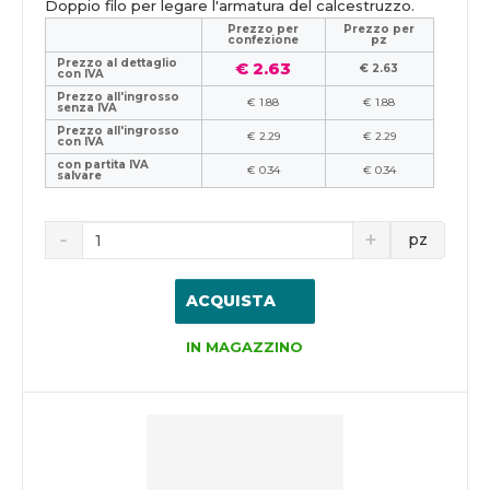
Doppio filo per legare l'armatura del calcestruzzo.
Prezzo per
Prezzo per
confezione
pz
Prezzo al dettaglio
€ 2.63
€ 2.63
con IVA
Prezzo all'ingrosso
€ 1.88
€ 1.88
senza IVA
Prezzo all'ingrosso
€ 2.29
€ 2.29
con IVA
con partita IVA
€ 0.34
€ 0.34
salvare
pz
ACQUISTA
IN MAGAZZINO