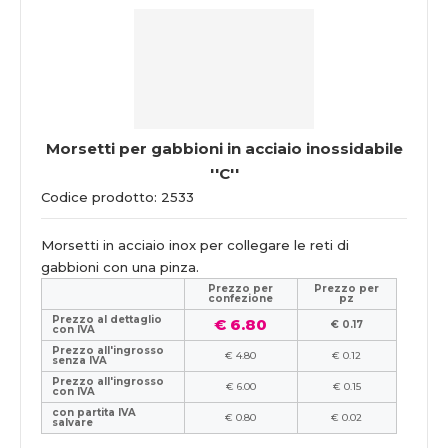
Morsetti per gabbioni in acciaio inossidabile
''C''
Codice prodotto: 2533
Morsetti in acciaio inox per collegare le reti di
gabbioni con una pinza.
Prezzo per
Prezzo per
confezione
pz
Prezzo al dettaglio
€ 6.80
€ 0.17
con IVA
Prezzo all'ingrosso
€ 4.80
€ 0.12
senza IVA
Prezzo all'ingrosso
€ 6.00
€ 0.15
con IVA
con partita IVA
€ 0.80
€ 0.02
salvare