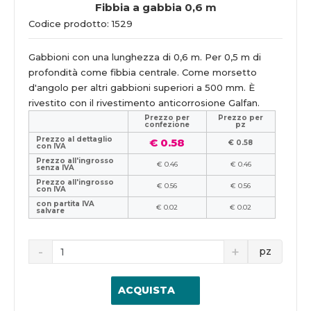
Fibbia a gabbia 0,6 m
Codice prodotto: 1529
Gabbioni con una lunghezza di 0,6 m. Per 0,5 m di
profondità come fibbia centrale. Come morsetto
d'angolo per altri gabbioni superiori a 500 mm. È
rivestito con il rivestimento anticorrosione Galfan.
Prezzo per
Prezzo per
confezione
pz
Prezzo al dettaglio
€ 0.58
€ 0.58
con IVA
Prezzo all'ingrosso
€ 0.46
€ 0.46
senza IVA
Prezzo all'ingrosso
€ 0.56
€ 0.56
con IVA
con partita IVA
€ 0.02
€ 0.02
salvare
pz
ACQUISTA