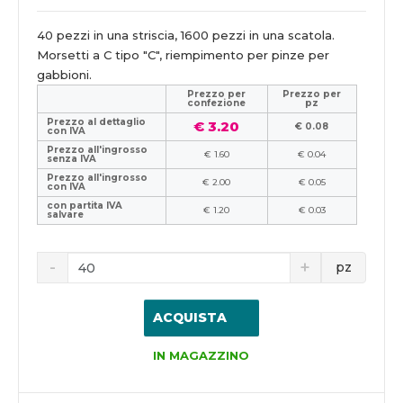
40 pezzi in una striscia, 1600 pezzi in una scatola.
Morsetti a C tipo "C", riempimento per pinze per
gabbioni.
Prezzo per
Prezzo per
confezione
pz
Prezzo al dettaglio
€ 3.20
€ 0.08
con IVA
Prezzo all'ingrosso
€ 1.60
€ 0.04
senza IVA
Prezzo all'ingrosso
€ 2.00
€ 0.05
con IVA
con partita IVA
€ 1.20
€ 0.03
salvare
pz
ACQUISTA
IN MAGAZZINO