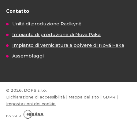
Contatto
Unità di produzione Radkyně
Impianto di produzione di Nová Paka
Impianto di verniciatura a polvere di Nová Paka
Assemblaggi
© 2026, DOPS s.r.o.
Dichiarazione di accessibilità
|
Mappa del sito
|
GDPR
|
Impostazioni dei cookie
E
B
HA FATTO
R
Á
N
VISA
MasterCard
Maestro
A
.