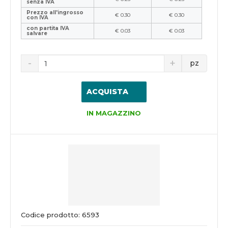
senza IVA
Prezzo all'ingrosso
€ 0.30
€ 0.30
con IVA
con partita IVA
€ 0.03
€ 0.03
salvare
pz
ACQUISTA
IN MAGAZZINO
Codice prodotto: 6593