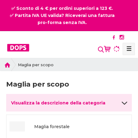
✅ Sconto di 4 € per ordini superiori a 123 €.
✅ Partita IVA UE valida? Riceverai una fattura
pro-forma senza IVA.
☰
P
Maglia per scopo
r
i
Maglia per scopo
m
a
p
Visualizza la descrizione della categoria
a
g
i
n
Maglia forestale
a