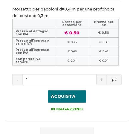
Morsetto per gabbioni d=0,4 m per una profondità
del cesto di 0,3 m.
Prezzo per
Prezzo per
confezione
pz
Prezzo al dettaglio
€ 0.50
€ 0.50
con IVA
Prezzo all'ingrosso
€ 0.38
€ 0.38
senza IVA
Prezzo all'ingrosso
€ 0.46
€ 0.46
con IVA
con partita IVA
€ 0.04
€ 0.04
salvare
pz
ACQUISTA
IN MAGAZZINO