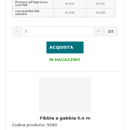
Prezzo all'ingrosso
€ 0.41
€ 0.41
con IVA
con partita IVA
€ 0.05
€ 0.05
salvare
pz
ACQUISTA
IN MAGAZZINO
Fibbia a gabbia 0,4 m
Codice prodotto: 9280