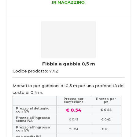
IN MAGAZZINO
Fibbia a gabbia 0,5 m
Codice prodotto: 7712
Morsetto per gabbioni d=0,5 m per una profondità del
cesto di 0,4 m.
Prezzo per
Prezzo per
confezione
pz
Prezzo al dettaglio
€ 0.54
€ 0.54
con IVA
Prezzo all'ingrosso
€ 0.42
€ 0.42
senza IVA
Prezzo all'ingrosso
€ 0.51
€ 0.51
con IVA
con partita IVA