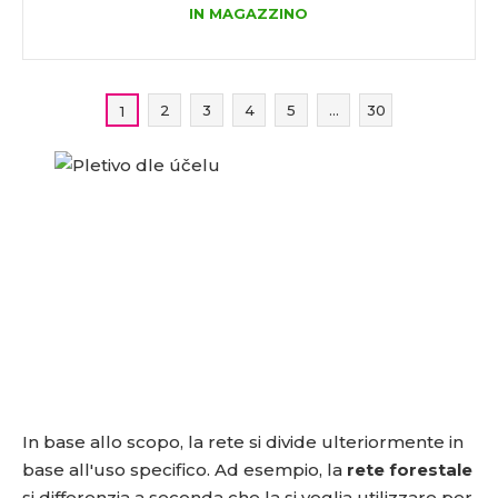
IN MAGAZZINO
2
3
4
5
...
30
1
In base allo scopo, la rete si divide ulteriormente in
base all'uso specifico. Ad esempio, la
rete forestale
si differenzia a seconda che la si voglia
utilizzare per