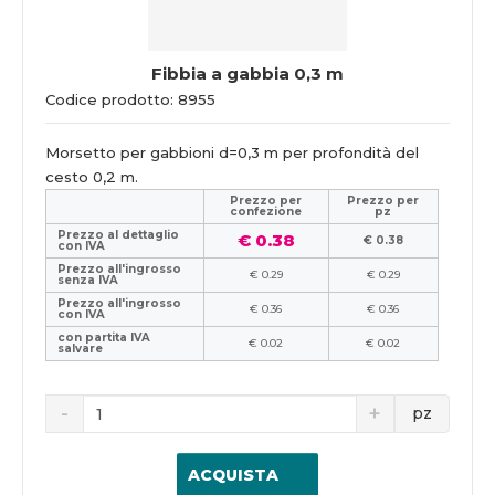
Fibbia a gabbia 0,3 m
Codice prodotto: 8955
Morsetto per gabbioni d=0,3 m per profondità del
cesto 0,2 m.
Prezzo per
Prezzo per
confezione
pz
Prezzo al dettaglio
€ 0.38
€ 0.38
con IVA
Prezzo all'ingrosso
€ 0.29
€ 0.29
senza IVA
Prezzo all'ingrosso
€ 0.36
€ 0.36
con IVA
con partita IVA
€ 0.02
€ 0.02
salvare
pz
ACQUISTA