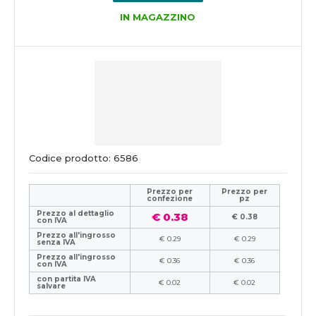
IN MAGAZZINO
Codice prodotto: 6586
Prezzo per
Prezzo per
confezione
pz
Prezzo al dettaglio
€ 0.38
€ 0.38
con IVA
Prezzo all'ingrosso
€ 0.29
€ 0.29
senza IVA
Prezzo all'ingrosso
€ 0.36
€ 0.36
con IVA
con partita IVA
€ 0.02
€ 0.02
salvare