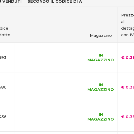
IÙ VENDUTI
SECONDO IL CODICE DI A
Prezz
al
dice
dettag
dotto
con I
Magazzino
IN
593
€ 0.3
MAGAZZINO
IN
586
€ 0.3
MAGAZZINO
IN
436
€ 0.3
MAGAZZINO