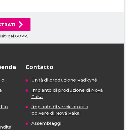
STRATI
siti del
GDPR
.
zienda
Contatto
.o.
Unità di produzione Radkyně
a
Impianto di produzione di Nová
Paka
filo
Impianto di verniciatura a
polvere di Nová Paka
Assemblaggi
endita