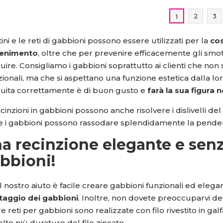
2
3
1
tini e le reti di gabbioni possono essere utilizzati per la
cos
enimento
, oltre che per prevenire efficacemente gli smot
uire. Consigliamo i gabbioni soprattutto ai clienti che non 
zionali, ma che si aspettano una funzione estetica dalla lo
ruita correttamente è di buon gusto e
farà la sua figura n
cinzioni in gabbioni possono anche risolvere i dislivelli de
 i gabbioni possono rassodare splendidamente la pendenz
a recinzione elegante e sen
bbioni!
l nostro aiuto è facile creare gabbioni funzionali ed elegan
aggio dei gabbioni
. Inoltre, non dovete preoccuparvi dell
e reti per gabbioni sono realizzate con filo rivestito in gal
olte più durature del filo zincato.