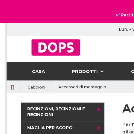
✅ Partit
Lun. - 
CASA
PRODOTTI
P
Accessori di montaggio
Gabbioni
r
i
A
m
RECINZIONI, RECINZIONI E
a
RECINZIONI
p
Per
l
a
MAGLIA PER SCOPO
gli a
g