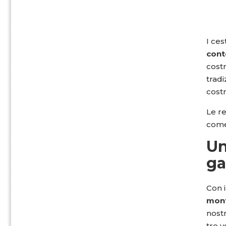
I ces
cont
costr
tradi
cost
Le re
come
Un
ga
Con i
mont
nostr
tre v