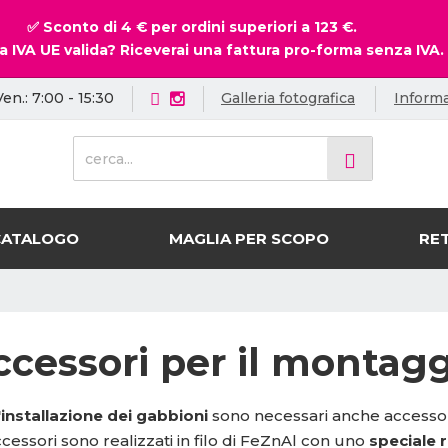
✅ Sconto di 4 € per ordini superiori a 123 €.
a IVA UE valida? Riceverai una fattura pro-forma senza IVA.
Ven.: 7:00 - 15:30
Galleria fotografica
Informa
c
e
r
c
a
CATALOGO
MAGLIA PER SCOPO
RET
.
.
.
ccessori per il montagg
'installazione dei gabbioni
sono necessari anche accessori d
ccessori sono realizzati in filo di FeZnAl con uno
speciale 