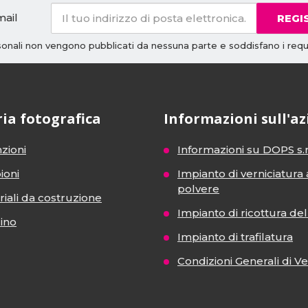
mail
REGI
rsonali non vengono pubblicati da nessuna parte e soddisfano i requi
ria fotografica
Informazioni sull'a
zioni
Informazioni su DOPS s.r
ioni
Impianto di verniciatura 
polvere
iali da costruzione
Impianto di ricottura del 
dino
Impianto di trafilatura
Condizioni Generali di V