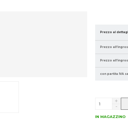
Prezzo al dettag
Prezzo all'ingro
Prezzo all'ingro
con partita IVA s
N
a
S
v
n
ý
IN MAGAZZINO
í
š
ž