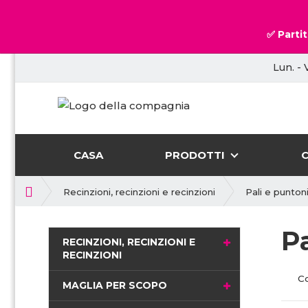
✅ Partit
Lun. - 
CASA
PRODOTTI
P
Recinzioni, recinzioni e recinzioni
Pali e puntoni
r
i
P
m
RECINZIONI, RECINZIONI E
a
RECINZIONI
p
C
a
MAGLIA PER SCOPO
g