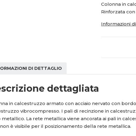
i
i
Colonna in ca
t
t
Rinforzata con 
m
m
n
n
Informazioni d
o
o
ž
ž
s
s
t
t
v
v
í
í
FORMAZIONI DI DETTAGLIO
scrizione dettagliata
nna in calcestruzzo armato con acciaio nervato con bordo
struzzo vibrocompresso. I pali di recinzione in calcestru
lo metallico. La rete metallica viene ancorata ai pali in calce
non è visibile per il posizionamento della rete metallica.