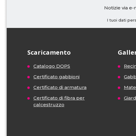
Notizie via e-
I tuoi dati pe
Scaricamento
Galle
Catalogo DOPS
Recin
Certificato gabbioni
Gabb
Certificato di armatura
Mater
Certificato di fibra per
Giar
calcestruzzo