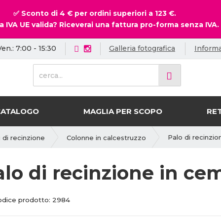
✅ Sconto di 4 € per ordini superiori a 123 €.
a IVA UE valida? Riceverai una fattura pro-forma senza IVA.
Ven.: 7:00 - 15:30
Galleria fotografica
Informa
c
e
r
c
CATALOGO
MAGLIA PER SCOPO
RET
a
.
.
Palo di recinzi
 di recinzione
Colonne in calcestruzzo
.
alo di recinzione in c
odice prodotto:
2984