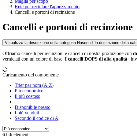
Maglia per scopo
Rete per recintare l'appezzamento
Cancelli e portoni di recinzione
Cancelli e portoni di recinzione
Visualizza la descrizione della categoria
Nascondi la descrizione della cat
Offriamo cancelli per recinzioni e cancelli di nostra produzione con
d
verniciati con un colore di base.
I cancelli DOPS di alta qualità
, in
Caricamento del componente
Trier par nom (A-Z)
Più economico
Il più costoso
Disponibile presso
I più venduti
Secondo il codice di A
61
di elementi