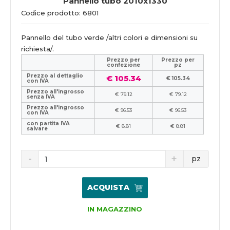
Pannello tubo 2010x1330
Codice prodotto: 6801
Pannello del tubo verde /altri colori e dimensioni su
richiesta/.
Prezzo per
Prezzo per
confezione
pz
Prezzo al dettaglio
€ 105.34
€ 105.34
con IVA
Prezzo all'ingrosso
€ 79.12
€ 79.12
senza IVA
Prezzo all'ingrosso
€ 96.53
€ 96.53
con IVA
con partita IVA
€ 8.81
€ 8.81
salvare
pz
ACQUISTA
IN MAGAZZINO