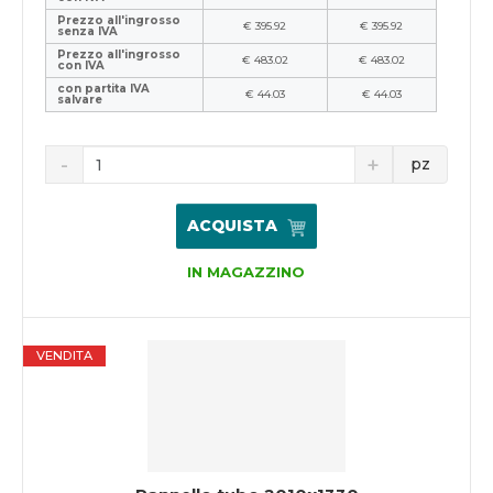
Prezzo all'ingrosso
€ 395.92
€ 395.92
senza IVA
Prezzo all'ingrosso
€ 483.02
€ 483.02
con IVA
con partita IVA
€ 44.03
€ 44.03
salvare
pz
ACQUISTA
IN MAGAZZINO
VENDITA