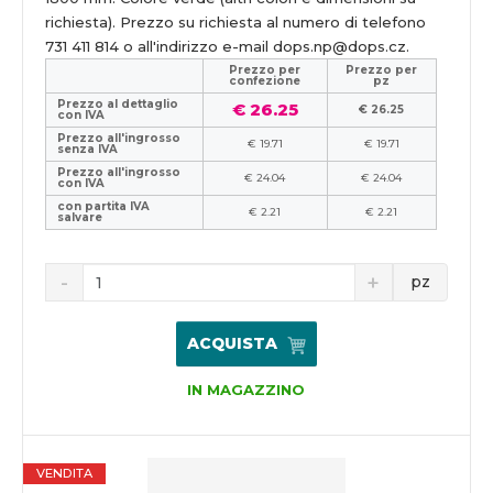
richiesta). Prezzo su richiesta al numero di telefono
731 411 814 o all'indirizzo e-mail dops.np@dops.cz.
Prezzo per
Prezzo per
confezione
pz
Prezzo al dettaglio
€ 26.25
€ 26.25
con IVA
Prezzo all'ingrosso
€ 19.71
€ 19.71
senza IVA
Prezzo all'ingrosso
€ 24.04
€ 24.04
con IVA
con partita IVA
€ 2.21
€ 2.21
salvare
pz
ACQUISTA
IN MAGAZZINO
VENDITA