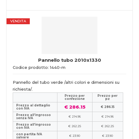
VENDITA
Pannello tubo 2010x1330
Codice prodotto: 1440-m
Pannello del tubo verde /altri colori e dimensioni su
richiesta/.
Prezzo per
Prezzo per
confezione
pz
Prezzo al dettaglio
€ 286.15
€ 286.15
con IVA
Prezzo all'ingrosso
€ 214.96
€ 214.96
senza IVA
Prezzo all'ingrosso
€ 262.25
€ 262.25
con IVA
con partita IVA
€ 23.90
€ 23.90
salvare