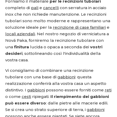
Forniamo il materiale
per le recinzioni tubolari
completo di
pali
e
cancelli
con serratura in acciaio
inox che non richiede manutenzione. Le recinzioni
tubolari sono molto moderne e rappresentano una
soluzione ideale per la
recinzione di case familiari
e
locali aziendali
. Nel nostro negozio di verniciatura a
Nová Paka, forniremo la recinzione tubolare con
una
finitura
lucida o opaca a seconda dei
vostri
desideri
, sottolineando così l'individualità della
vostra casa.
Vi consigliamo di combinare una recinzione
tubolare con una base di
gabbioni
: questa
realizzazione conferirà alla vostra casa un aspetto
distintivo. I
gabbioni
possono essere forniti come
reti
o come
cesti
ripiegati.
Il riempimento dei gabbioni
può essere diverso
: dalle pietre alle macerie edili.
Se si crea uno strato superiore di terra, i
gabbioni
possono anche essere piantati. Se siete ancora