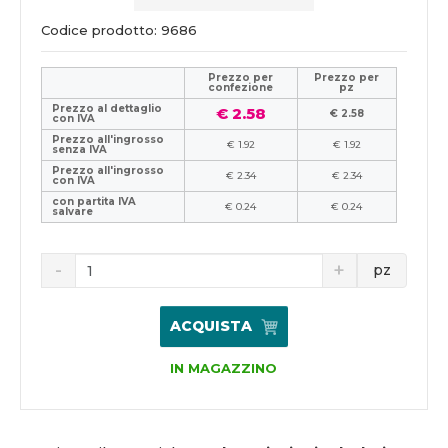
Codice prodotto: 9686
Prezzo per
Prezzo per
confezione
pz
Prezzo al dettaglio
€ 2.58
€ 2.58
con IVA
Prezzo all'ingrosso
€ 1.92
€ 1.92
senza IVA
Prezzo all'ingrosso
€ 2.34
€ 2.34
con IVA
con partita IVA
€ 0.24
€ 0.24
salvare
pz
ACQUISTA
IN MAGAZZINO