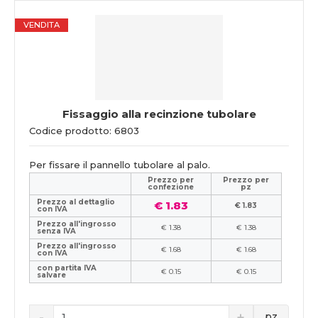
VENDITA
Fissaggio alla recinzione tubolare
Codice prodotto: 6803
Per fissare il pannello tubolare al palo.
Prezzo per
Prezzo per
confezione
pz
Prezzo al dettaglio
€ 1.83
€ 1.83
con IVA
Prezzo all'ingrosso
€ 1.38
€ 1.38
senza IVA
Prezzo all'ingrosso
€ 1.68
€ 1.68
con IVA
con partita IVA
€ 0.15
€ 0.15
salvare
pz