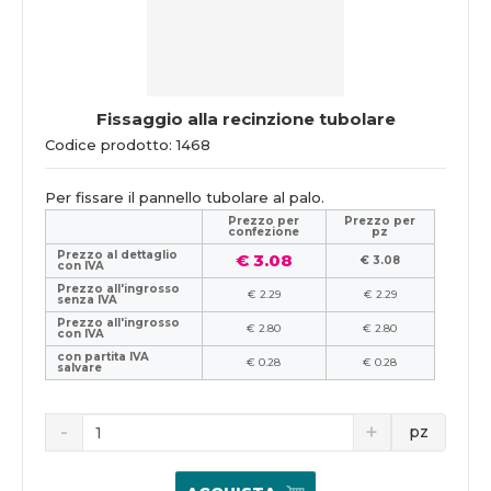
Fissaggio alla recinzione tubolare
Codice prodotto: 1468
Per fissare il pannello tubolare al palo.
Prezzo per
Prezzo per
confezione
pz
Prezzo al dettaglio
€ 3.08
€ 3.08
con IVA
Prezzo all'ingrosso
€ 2.29
€ 2.29
senza IVA
Prezzo all'ingrosso
€ 2.80
€ 2.80
con IVA
con partita IVA
€ 0.28
€ 0.28
salvare
pz