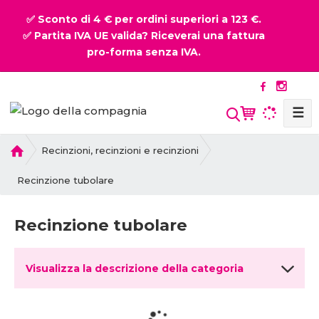
✅ Sconto di 4 € per ordini superiori a 123 €.
✅ Partita IVA UE valida? Riceverai una fattura
pro-forma senza IVA.
☰
P
Recinzioni, recinzioni e recinzioni
r
i
Recinzione tubolare
m
a
Recinzione tubolare
p
a
g
Visualizza la descrizione della categoria
i
n
a