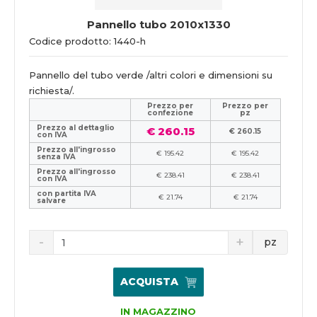
Pannello tubo 2010x1330
Codice prodotto: 1440-h
Pannello del tubo verde /altri colori e dimensioni su
richiesta/.
Prezzo per
Prezzo per
confezione
pz
Prezzo al dettaglio
€ 260.15
€ 260.15
con IVA
Prezzo all'ingrosso
€ 195.42
€ 195.42
senza IVA
Prezzo all'ingrosso
€ 238.41
€ 238.41
con IVA
con partita IVA
€ 21.74
€ 21.74
salvare
pz
ACQUISTA
IN MAGAZZINO