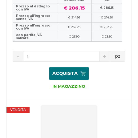
Prezzo al dettaglio
€ 286.15
€ 286.15
con IVA
Prezzo all'ingrosso
€ 214.96
€ 214.96
senza IVA
Prezzo all'ingrosso
€ 262.25
€ 262.25
con IVA
con partita IVA
€ 23.90
€ 23.90
salvare
pz
ACQUISTA
IN MAGAZZINO
VENDITA