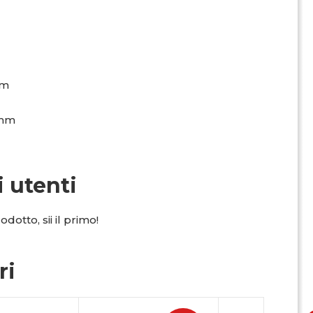
mm
0 mm
i utenti
dotto, sii il primo!
ri