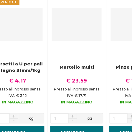
Ù VENDUTI
rsetti a U per pali
Martello multi
Pinze 
i legno 31mm/1kg
€ 4.17
€ 23.59
€ 
ezzo all'ingrosso senza
Prezzo all'ingrosso senza
Prezzo all
€ 3.12
€ 17.71
IVA
IVA
IVA
IN MAGAZZINO
IN MAGAZZINO
IN M
kg
pz