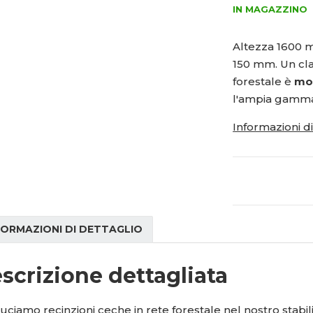
0
0
ý
IN MAGAZZINO
í
2
0
š
ž
i
1
-
i
Altezza 1600 mm 
t
t
5
1
150 mm. Un clas
m
m
1
4
n
n
forestale è
mo
1
o
o
l'ampia gamma 
3
ž
ž
7
s
s
Informazioni d
6
t
t
v
v
í
í
FORMAZIONI DI DETTAGLIO
scrizione dettagliata
ciamo recinzioni ceche in rete forestale nel nostro stabi