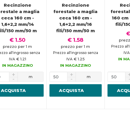
Recinzione
Recinzione
Rec
orestale a maglia
forestale a maglia
foresta
ceca 160 cm -
ceca 160 cm -
160 cm 
1,6+2,2 mm/14
1,6+2,2 mm/16
fili/
fili/150 mm/50 m
fili/150 mm/50 m
€
€ 1.50
€ 1.58
prezz
prezzo per 1 m
prezzo per 1 m
Prezzo all
ezzo all'ingrosso senza
Prezzo all'ingrosso senza
IVA
€ 1.21
€ 1.25
IN M
IVA
IVA
IN MAGAZZINO
IN MAGAZZINO
m
m
ACQUISTA
ACQUISTA
ACQU