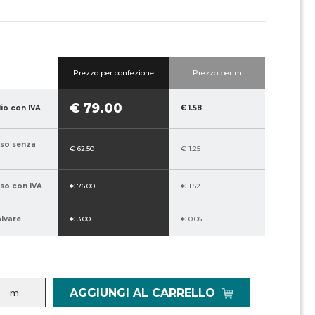
Prezzo per confezione
Prezzo per m
€ 79.00
lio con IVA
€ 1.58
sso senza
€ 62.50
€ 1.25
sso con IVA
€ 76.00
€ 1.52
alvare
€ 3.00
€ 0.06
AGGIUNGI AL CARRELLO
m