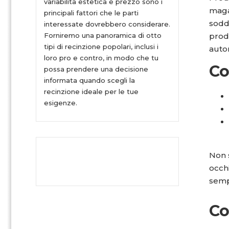
variabilità estetica e prezzo sono i
magaz
principali fattori che le parti
soddi
interessate dovrebbero considerare.
Forniremo una panoramica di otto
prod
tipi di recinzione popolari, inclusi i
auto
loro pro e contro, in modo che tu
Co
possa prendere una decisione
informata quando scegli la
recinzione ideale per le tue
esigenze.
Non s
occhi
semp
Co