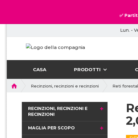
✅ Partit
Lun. - V
CASA
PRODOTTI
P
Recinzioni, recinzioni e recinzioni
Reti forestal
r
i
R
m
RECINZIONI, RECINZIONI E
a
RECINZIONI
2
p
a
MAGLIA PER SCOPO
g
EVE