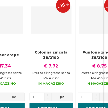
15
%
-
Colonna zincata
Puntone zin
per crepe
38/2100
38/2100
17.34
€ 7.72
€ 8.75
'ingrosso senza
Prezzo all'ingrosso senza
Prezzo all'ingross
€ 13.62
€ 6.06
€ 6.87
IVA
IVA
AGAZZINO
IN MAGAZZINO
IN MAGAZZ
pz
pz