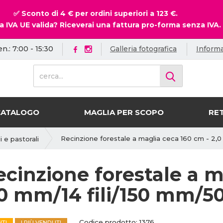
✅ Sconto di 4 € per ordini superiori a 123 €.
a IVA UE valida? Riceverai una fattura pro-forma senza IVA.
en.: 7:00 - 15:30
Galleria fotografica
Informa
c
e
r
c
CATALOGO
MAGLIA PER SCOPO
RET
a
.
.
Recinzione forestale a maglia ceca 160 cm - 2,0
i e pastorali
.
ecinzione forestale a m
,0 mm/14 fili/150 mm/5
C
C
Codice prodotto:
1376
NTI
I PIÙ VENDUTI