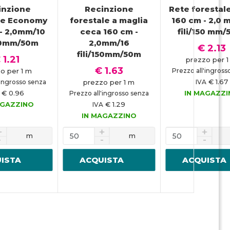
inzione
Recinzione
Rete forestal
le Economy
forestale a maglia
160 cm - 2,0 
- 2,0mm/10
ceca 160 cm -
fili/150 mm/
150mm/50m
2,0mm/16
€ 2.13
fili/150mm/50m
 1.21
prezzo per 
€ 1.63
o per 1 m
Prezzo all'ingross
€ 1.67
'ingrosso senza
prezzo per 1 m
IVA
€ 0.96
IN MAGAZZ
Prezzo all'ingrosso senza
AGAZZINO
€ 1.29
IVA
IN MAGAZZINO
m
m
ISTA
ACQUISTA
ACQUISTA