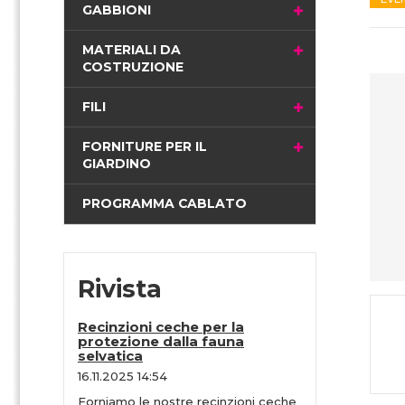
i
GABBIONI
n
a
MATERIALI DA
COSTRUZIONE
FILI
FORNITURE PER IL
GIARDINO
PROGRAMMA CABLATO
Rivista
Recinzioni ceche per la
protezione dalla fauna
selvatica
16.11.2025 14:54
Forniamo le nostre recinzioni ceche