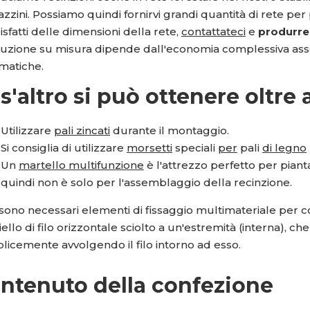
zini. Possiamo quindi fornirvi grandi quantità di rete per
sfatti delle dimensioni della rete,
contattateci
e
produrre
uzione su misura dipende dall'economia complessiva associ
matiche.
s'altro si può ottenere oltre a
Utilizzare
pali zincati
durante il montaggio.
Si consiglia di utilizzare
morsetti
speciali
per
pali
di legno
Un
martello multifunzione
è l'attrezzo perfetto per pianta
quindi non è solo per l'assemblaggio della recinzione.
ono necessari elementi di fissaggio multimateriale per col
ello di filo orizzontale sciolto a un'estremità (interna), che
licemente avvolgendo il filo intorno ad esso.
ntenuto della confezione