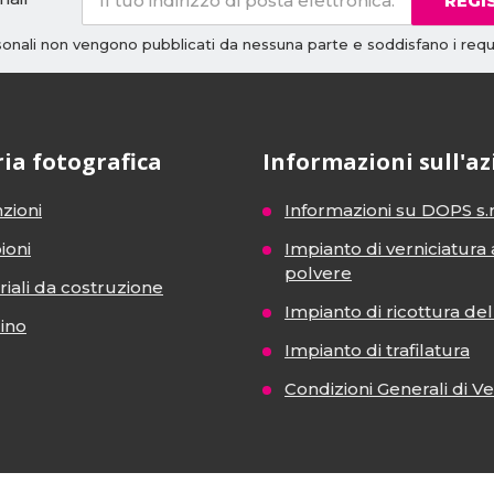
REGI
rsonali non vengono pubblicati da nessuna parte e soddisfano i requi
ria fotografica
Informazioni sull'a
zioni
Informazioni su DOPS s.r
ioni
Impianto di verniciatura 
polvere
iali da costruzione
Impianto di ricottura del 
dino
Impianto di trafilatura
Condizioni Generali di V