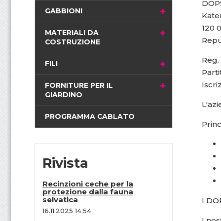
DOPS 
i
GABBIONI
Kater
n
120 
a
MATERIALI DA
Repu
COSTRUZIONE
Reg. 
FILI
Part
Iscri
FORNITURE PER IL
GIARDINO
L'azi
PROGRAMMA CABLATO
Prin
Rivista
Recinzioni ceche per la
protezione dalla fauna
selvatica
I DO
16.11.2025 14:54
I nos