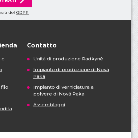
STRATI
siti del
GDPR
.
zienda
Contatto
.o.
Unità di produzione Radkyně
a
Impianto di produzione di Nová
Paka
filo
Impianto di verniciatura a
polvere di Nová Paka
Assemblaggi
endita