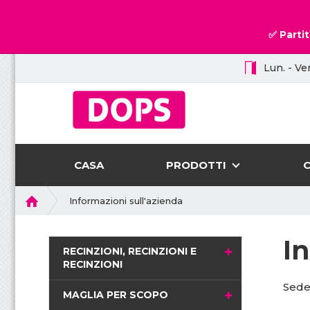
✅ Partit
Lun. - Ven
CASA
PRODOTTI
P
Informazioni sull'azienda
r
i
I
m
RECINZIONI, RECINZIONI E
a
RECINZIONI
p
Sede
a
MAGLIA PER SCOPO
g