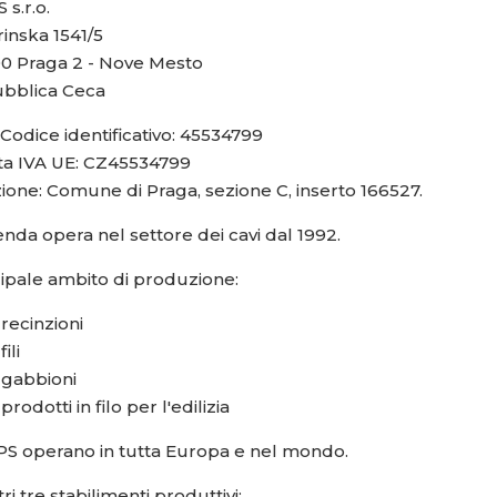
s.r.o.
inska 1541/5
00 Praga 2 - Nove Mesto
bblica Ceca
Codice identificativo: 45534799
ita IVA UE: CZ45534799
zione: Comune di Praga, sezione C, inserto 166527.
enda opera nel settore dei cavi dal 1992.
cipale ambito di produzione:
recinzioni
fili
gabbioni
prodotti in filo per l'edilizia
PS operano in tutta Europa e nel mondo.
tri tre stabilimenti produttivi: