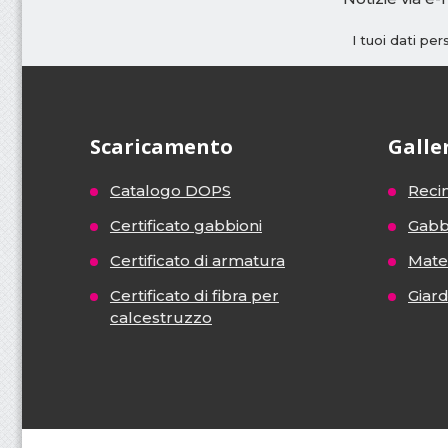
I tuoi dati pe
Scaricamento
Galle
Catalogo DOPS
Recin
Certificato gabbioni
Gabb
Certificato di armatura
Mater
Certificato di fibra per
Giar
calcestruzzo