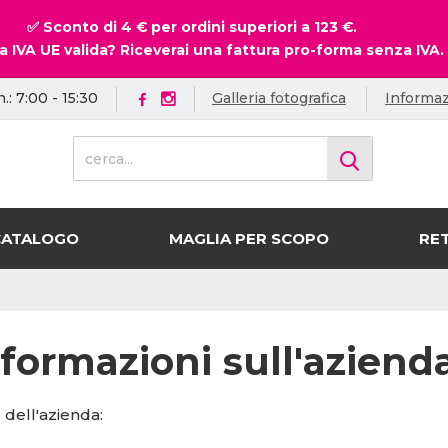
✅ Sconto di 4 € per ordini superiori a 123 €.
a IVA UE valida? Riceverai una fattura pro-forma senza IVA.
.: 7:00 - 15:30
Galleria fotografica
Informaz
c
e
r
c
a
CATALOGO
MAGLIA PER SCOPO
RET
.
.
.
nformazioni sull'aziend
 dell'azienda: