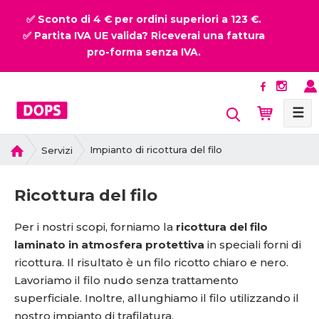
✅ Sconto di 4 € per ordini superiori a 123 €.
✅ Partita IVA UE valida? Riceverai una fattura
pro-forma senza IVA.
☰
P
Impianto di ricottura del filo
Servizi
r
i
Ricottura del filo
m
a
Per i nostri scopi, forniamo la
ricottura del filo
p
a
laminato in atmosfera protettiva
in speciali forni di
g
ricottura. Il risultato è un filo ricotto chiaro e nero.
i
Lavoriamo il filo nudo senza trattamento
n
superficiale. Inoltre, allunghiamo il filo utilizzando il
a
nostro impianto di trafilatura
.