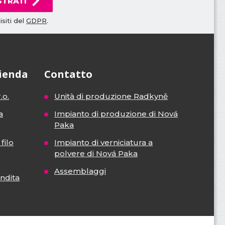
STRATI
siti del
GDPR
.
zienda
Contatto
.o.
Unità di produzione Radkyně
a
Impianto di produzione di Nová
Paka
filo
Impianto di verniciatura a
polvere di Nová Paka
Assemblaggi
endita