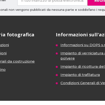
REGI
rsonali non vengono pubblicati da nessuna parte e soddisfano i requi
ria fotografica
Informazioni sull'a
zioni
Informazioni su DOPS s.r
ioni
Impianto di verniciatura 
polvere
iali da costruzione
Impianto di ricottura del 
dino
Impianto di trafilatura
Condizioni Generali di V