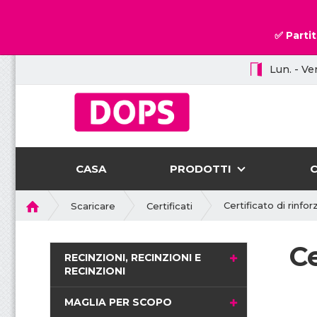
✅ Partit
Lun. - Ven
CASA
PRODOTTI
P
Certificato di rinfor
Scaricare
Certificati
r
i
Ce
m
RECINZIONI, RECINZIONI E
a
RECINZIONI
p
a
MAGLIA PER SCOPO
g