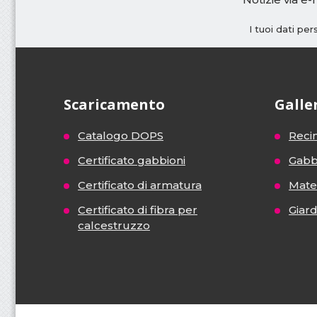
I tuoi dati pe
Scaricamento
Galle
Catalogo DOPS
Recin
Certificato gabbioni
Gabb
Certificato di armatura
Mater
Certificato di fibra per
Giar
calcestruzzo