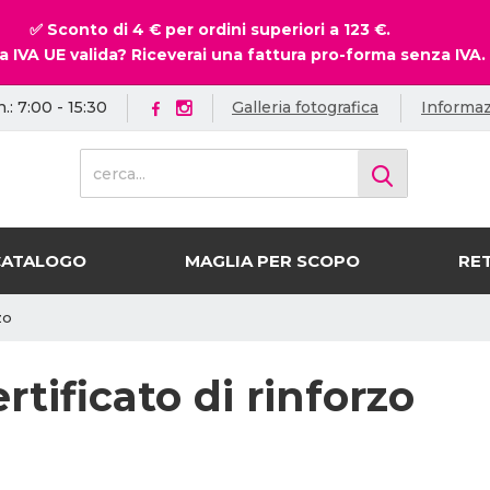
✅ Sconto di 4 € per ordini superiori a 123 €.
a IVA UE valida? Riceverai una fattura pro-forma senza IVA.
.: 7:00 - 15:30
Galleria fotografica
Informaz
c
e
r
c
a
CATALOGO
MAGLIA PER SCOPO
RET
.
.
zo
.
rtificato di rinforzo