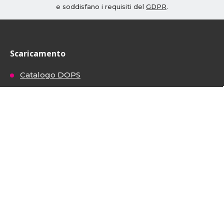
e soddisfano i requisiti del
GDPR
.
Scaricamento
Catalogo DOPS
Certificato gabbioni
Certificato di armatura
Certificato di fibra per calcestruzzo
Galleria fotografica
Recinzioni
Gabbioni
Materiali da costruzione