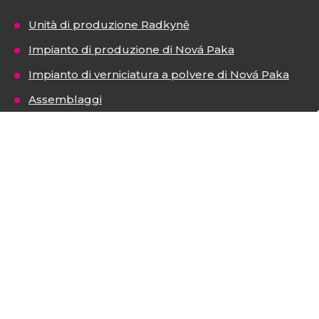
Unità di produzione Radkyně
Impianto di produzione di Nová Paka
Impianto di verniciatura a polvere di Nová Paka
Assemblaggi
© 2026, DOPS s.r.o.
Dichiarazione di accessibilità
|
Mappa del sito
|
GDPR
|
Impostazioni dei cookie
E
B
HA FATTO
R
Á
N
VISA
MasterCard
Maestro
A
.
C
Z