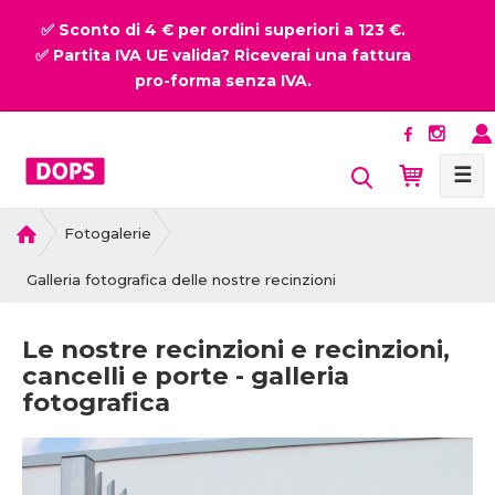
✅ Sconto di 4 € per ordini superiori a 123 €.
✅ Partita IVA UE valida? Riceverai una fattura
pro-forma senza IVA.
☰
P
Fotogalerie
r
i
Galleria fotografica delle nostre recinzioni
m
a
Le nostre recinzioni e recinzioni,
p
cancelli e porte - galleria
a
fotografica
g
i
n
a