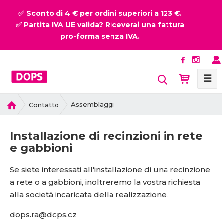
✅ Sconto di 4 € per ordini superiori a 123 €.
✅ Partita IVA UE valida? Riceverai una fattura
pro-forma senza IVA.
☰
P
Assemblaggi
Contatto
r
i
Installazione di recinzioni in rete
m
e gabbioni
a
p
a
Se siete interessati all'installazione di una recinzione
g
a rete o a gabbioni, inoltreremo la vostra richiesta
i
alla società incaricata della realizzazione.
n
a
dops.ra@dops.cz