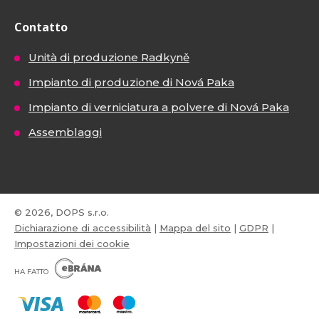
Contatto
Unità di produzione Radkyně
Impianto di produzione di Nová Paka
Impianto di verniciatura a polvere di Nová Paka
Assemblaggi
© 2026, DOPS s.r.o.
Dichiarazione di accessibilità
|
Mappa del sito
|
GDPR
|
Impostazioni dei cookie
E
B
HA FATTO
R
Á
N
VISA
MasterCard
Maestro
A
.