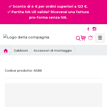
✅ Sconto di 4 € per ordini superiori a 123 €.
✅ Partita IVA UE valida? Riceverai una fattura
pro-forma senza IVA.
☰
P
Gabbioni
Accessori di montaggio
r
i
m
C
C
Codice prodotto:
6586
a
o
o
p
d
d
a
i
i
g
c
c
i
e
e
n
p
v
a
r
e