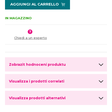
ž
ý
8
AGGIUNGI AL CARRELLO
i
š
6
t
i
m
t
IN MAGAZZINO
n
m
o
n
ž
o
s
ž
Chiedi a un esperto
t
s
v
t
í
v
í
Zobrazit hodnocení produktu
Visualizza i prodotti correlati
Visualizza prodotti alternativi