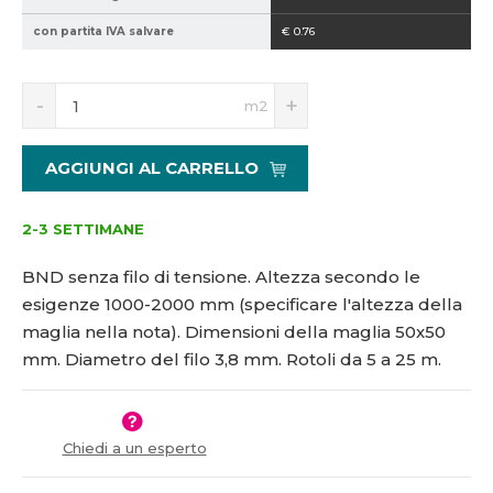
2
con partita IVA salvare
€ 0.76
1
5
S
N
1
m2
n
a
2
í
v
1
ž
ý
5
AGGIUNGI AL CARRELLO
i
š
1
t
i
m
t
2-3 SETTIMANE
n
m
o
n
BND senza filo di tensione. Altezza secondo le
ž
o
esigenze 1000-2000 mm (specificare l'altezza della
s
ž
maglia nella nota). Dimensioni della maglia 50x50
t
s
v
t
mm. Diametro del filo 3,8 mm. Rotoli da 5 a 25 m.
í
v
í
Chiedi a un esperto