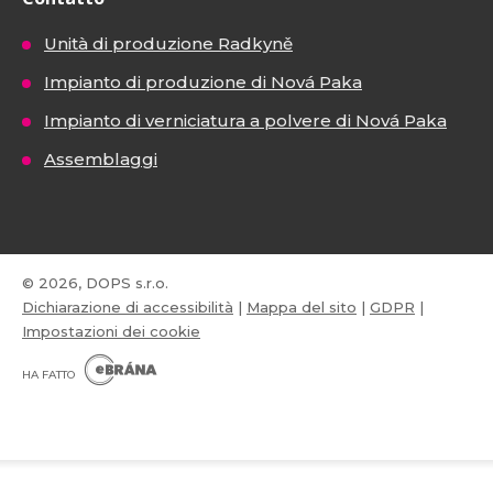
Unità di produzione Radkyně
Impianto di produzione di Nová Paka
Impianto di verniciatura a polvere di Nová Paka
Assemblaggi
© 2026, DOPS s.r.o.
Dichiarazione di accessibilità
|
Mappa del sito
|
GDPR
|
Impostazioni dei cookie
E
B
HA FATTO
R
Á
N
VISA
MasterCard
Maestro
A
.
C
Z