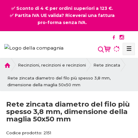
✅ Sconto di 4 € per ordini superiori a 123 €.
✅ Partita IVA UE valida? Riceverai una fattura
pro-forma senza IVA.
☰
P
Recinzioni, recinzioni e recinzioni
Rete zincata
r
i
Rete zincata diametro del filo più spesso 3,8 mm,
m
dimensione della maglia 50x50 mm
a
p
Rete zincata diametro del filo più
a
spesso 3,8 mm, dimensione della
g
maglia 50x50 mm
i
n
C
a
Codice prodotto:
2151