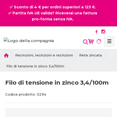
✅ Sconto di 4 € per ordini superiori a 123 €.
✅ Partita IVA UE valida? Riceverai una fattura
pro-forma senza IVA.
☰
P
Recinzioni, recinzioni e recinzioni
Rete zincata
r
i
Filo di tensione in zinco 3,4/100m
m
a
Filo di tensione in zinco 3,4/100m
p
a
C
C
Codice prodotto:
0294
g
o
o
i
d
d
n
i
i
a
c
c