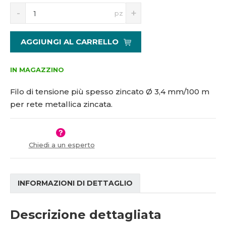
S
N
1
pz
n
a
0
í
v
2
ž
ý
9
AGGIUNGI AL CARRELLO
i
š
4
t
i
m
t
IN MAGAZZINO
n
m
o
n
Filo di tensione più spesso zincato Ø 3,4 mm/100 m
ž
o
per rete metallica zincata.
s
ž
t
s
v
t
í
v
Chiedi a un esperto
í
INFORMAZIONI DI DETTAGLIO
Descrizione dettagliata