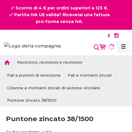
✅ Sconto di 4 € per ordini superiori a 123 €.
✅ Partita IVA UE valida? Riceverai una fattura
pro-forma senza IVA.
☰
P
Recinzioni, recinzioni e recinzioni
r
i
Pali e puntoni di recinzione
Pali e montanti zincati
m
a
Colonne e montanti zincati di sezione circolare
p
Puntone zincato 38/1500
a
g
i
Puntone zincato 38/1500
n
a
C
C