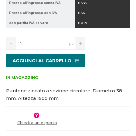
Prezzo all'ingrosso senza IVA
€ 5.45
0
-
2
1
Prezzo all'ingrosso con IVA
€ 6.65
1
5
con partita IVA salvare
€ 0.29
5
0
1
0
4
S
N
pz
4
n
a
5
í
v
2
ž
ý
AGGIUNGI AL CARRELLO
i
š
t
i
m
t
IN MAGAZZINO
n
m
o
n
Puntone zincato a sezione circolare. Diametro 38
ž
o
mm. Altezza 1500 mm.
s
ž
t
s
v
t
í
v
Chiedi a un esperto
í