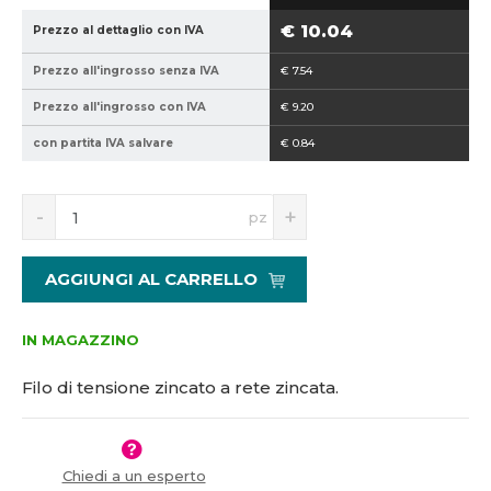
e
e
€ 10.04
Prezzo al dettaglio con IVA
p
v
r
e
Prezzo all'ingrosso senza IVA
€ 7.54
o
n
Prezzo all'ingrosso con IVA
€ 9.20
d
d
u
i
con partita IVA salvare
€ 0.84
t
t
t
o
S
N
o
r
pz
n
a
r
e
í
v
e
:
ž
ý
AGGIUNGI AL CARRELLO
:
n
i
š
t
i
8
d
m
t
5
5
IN MAGAZZINO
n
m
9
1
o
n
4
Filo di tensione zincato a rete zincata.
ž
o
0
s
ž
2
t
s
1
v
t
Chiedi a un esperto
5
í
v