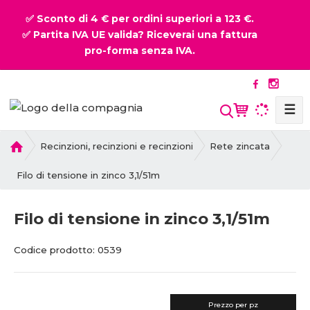
✅ Sconto di 4 € per ordini superiori a 123 €.
✅ Partita IVA UE valida? Riceverai una fattura
pro-forma senza IVA.
☰
P
Recinzioni, recinzioni e recinzioni
Rete zincata
r
i
Filo di tensione in zinco 3,1/51m
m
a
Filo di tensione in zinco 3,1/51m
p
a
C
C
Codice prodotto:
0539
g
o
o
i
d
d
n
i
i
a
Prezzo per pz
c
c