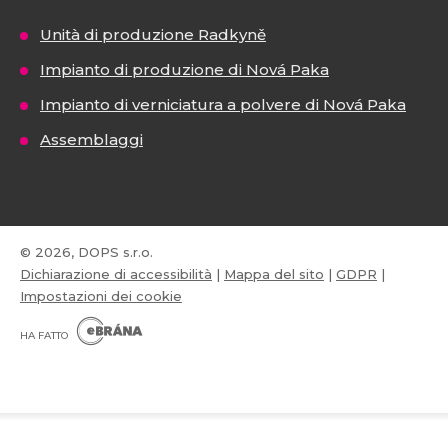
Unità di produzione Radkyně
Impianto di produzione di Nová Paka
Impianto di verniciatura a polvere di Nová Paka
Assemblaggi
© 2026, DOPS s.r.o.
Dichiarazione di accessibilità
|
Mappa del sito
|
GDPR
|
Impostazioni dei cookie
E
B
HA FATTO
R
Á
N
VISA
MasterCard
Maestro
A
.
C
Z