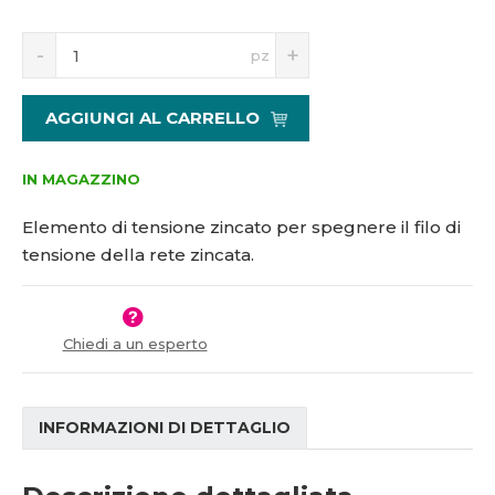
5
S
N
1
pz
n
a
1
í
v
0
ž
ý
2
AGGIUNGI AL CARRELLO
i
š
4
t
i
m
t
IN MAGAZZINO
n
m
o
n
Elemento di tensione zincato per spegnere il filo di
ž
o
tensione della rete zincata.
s
ž
t
s
v
t
í
v
Chiedi a un esperto
í
INFORMAZIONI DI DETTAGLIO