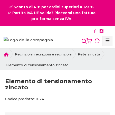
✅ Sconto di 4 € per ordini superiori a 123 €.
✅ Partita IVA UE valida? Riceverai una fattura
pro-forma senza IVA.
☰
P
Recinzioni, recinzioni e recinzioni
Rete zincata
r
i
Elemento di tensionamento zincato
m
a
Elemento di tensionamento
p
zincato
a
g
C
C
i
Codice prodotto:
1024
o
o
n
d
d
a