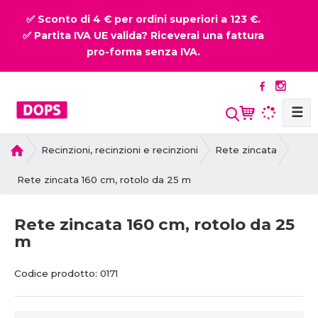
✅ Sconto di 4 € per ordini superiori a 123 €.
✅ Partita IVA UE valida? Riceverai una fattura
pro-forma senza IVA.
☰
P
Recinzioni, recinzioni e recinzioni
Rete zincata
r
i
Rete zincata 160 cm, rotolo da 25 m
m
a
Rete zincata 160 cm, rotolo da 25
p
m
a
g
C
C
i
Codice prodotto:
0171
o
o
n
d
d
a