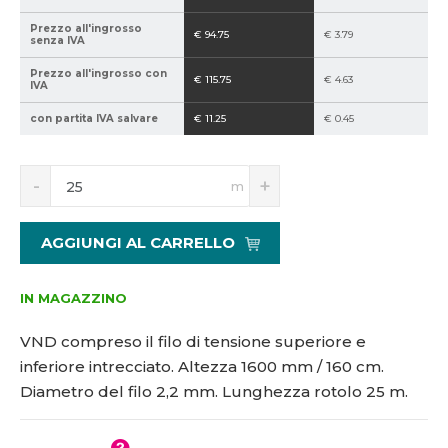
5
Prezzo all'ingrosso
€ 94.75
€ 3.79
1
senza IVA
0
Prezzo all'ingrosso con
1
€ 115.75
€ 4.63
IVA
7
con partita IVA salvare
€ 11.25
€ 0.45
1
S
N
m
n
a
í
v
ž
ý
AGGIUNGI AL CARRELLO
i
š
t
i
m
t
IN MAGAZZINO
n
m
o
n
VND compreso il filo di tensione superiore e
ž
o
inferiore intrecciato. Altezza 1600 mm / 160 cm.
s
ž
Diametro del filo 2,2 mm. Lunghezza rotolo 25 m.
t
s
v
t
í
v