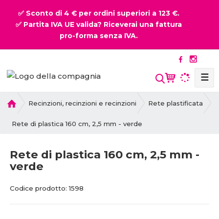
✅ Sconto di 4 € per ordini superiori a 123 €.
✅ Partita IVA UE valida? Riceverai una fattura
pro-forma senza IVA.
☰
P
Recinzioni, recinzioni e recinzioni
Rete plastificata
r
i
Rete di plastica 160 cm, 2,5 mm - verde
m
a
Rete di plastica 160 cm, 2,5 mm -
p
verde
a
g
C
C
i
Codice prodotto:
1598
o
o
n
d
d
a