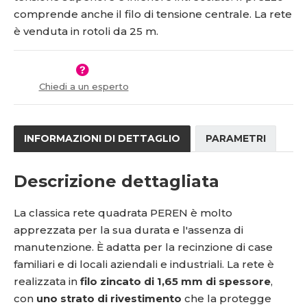
s
ž
5
0
comprende anche il filo di tensione centrale. La rete
t
s
1
-
v
t
è venduta in rotoli da 25 m.
1
2
í
v
í
5
5
9
8
Chiedi a un esperto
INFORMAZIONI DI DETTAGLIO
PARAMETRI
Descrizione dettagliata
La classica rete quadrata PEREN è molto
apprezzata per la sua durata e l'assenza di
manutenzione. È adatta per la recinzione di case
familiari e di locali aziendali e industriali. La rete è
realizzata in
filo zincato di 1,65 mm di spessore
,
con
uno strato di rivestimento
che la protegge