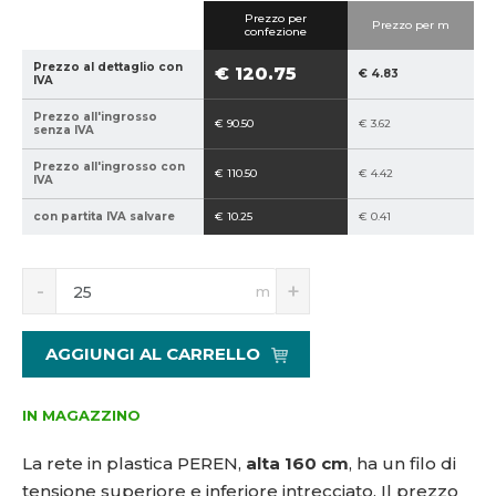
i
i
Prezzo per
c
c
Prezzo per m
confezione
e
e
Prezzo al dettaglio con
€ 120.75
p
v
€ 4.83
IVA
r
e
Prezzo all'ingrosso
o
n
€ 90.50
€ 3.62
senza IVA
d
d
Prezzo all'ingrosso con
u
i
€ 110.50
€ 4.42
IVA
t
t
con partita IVA salvare
€ 10.25
€ 0.41
t
o
o
r
r
e
S
N
m
e
:
n
a
:
p
í
v
ž
ý
8
2
AGGIUNGI AL CARRELLO
i
š
5
,
t
i
9
5
m
t
4
-
IN MAGAZZINO
n
m
0
1
o
n
La rete in plastica PEREN,
alta 160 cm
, ha un filo di
2
6
ž
o
1
0
tensione superiore e inferiore intrecciato. Il prezzo