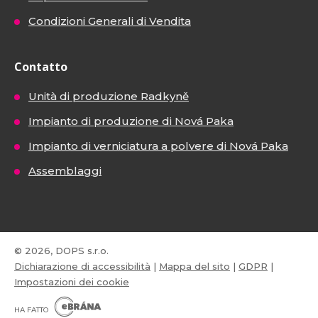
Condizioni Generali di Vendita
Contatto
Unità di produzione Radkyně
Impianto di produzione di Nová Paka
Impianto di verniciatura a polvere di Nová Paka
Assemblaggi
© 2026, DOPS s.r.o.
Dichiarazione di accessibilità
|
Mappa del sito
|
GDPR
|
Impostazioni dei cookie
E
B
HA FATTO
R