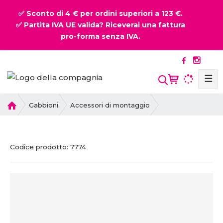
✅ Sconto di 4 € per ordini superiori a 123 €.
✅ Partita IVA UE valida? Riceverai una fattura
pro-forma senza IVA.
☰
P
Gabbioni
Accessori di montaggio
r
i
m
C
C
Codice prodotto:
7774
a
o
o
p
d
d
a
i
i
g
c
c
i
e
e
n
p
v
a
r
e