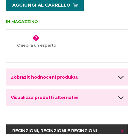
ž
ý
7
AGGIUNGI AL CARRELLO
i
š
4
t
i
m
t
IN MAGAZZINO
n
m
o
n
ž
o
s
ž
Chiedi a un esperto
t
s
v
t
í
v
í
Zobrazit hodnocení produktu
Visualizza prodotti alternativi
RECINZIONI, RECINZIONI E RECINZIONI