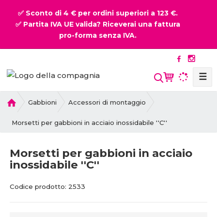
✅ Sconto di 4 € per ordini superiori a 123 €.
✅ Partita IVA UE valida? Riceverai una fattura
pro-forma senza IVA.
☰
P
Gabbioni
Accessori di montaggio
r
i
Morsetti per gabbioni in acciaio inossidabile ''C''
m
a
Morsetti per gabbioni in acciaio
p
inossidabile ''C''
a
g
C
C
i
Codice prodotto:
2533
o
o
n
d
d
a