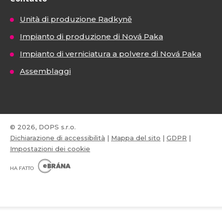
Unità di produzione Radkyně
Impianto di produzione di Nová Paka
Impianto di verniciatura a polvere di Nová Paka
Assemblaggi
© 2026, DOPS s.r.o.
Dichiarazione di accessibilità
|
Mappa del sito
|
GDPR
|
Impostazioni dei cookie
E
B
HA FATTO
R
Á
N
VISA
MasterCard
Maestro
A
.
C
Z