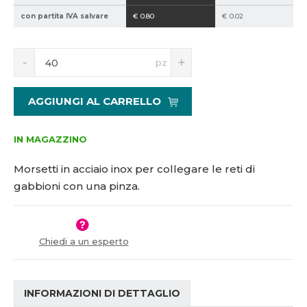
5
con partita IVA salvare
€ 0.80
€ 0.02
1
2
S
N
5
pz
n
a
3
í
v
3
ž
ý
AGGIUNGI AL CARRELLO
i
š
t
i
m
t
IN MAGAZZINO
n
m
o
n
Morsetti in acciaio inox per collegare le reti di
ž
o
gabbioni con una pinza.
s
ž
t
s
v
t
í
v
Chiedi a un esperto
í
INFORMAZIONI DI DETTAGLIO