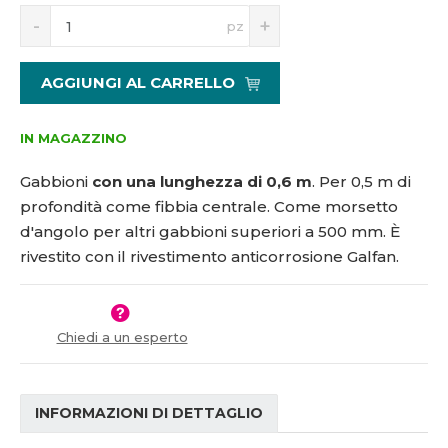
S
N
1
pz
n
a
1
í
v
5
ž
ý
2
AGGIUNGI AL CARRELLO
i
š
9
t
i
m
t
IN MAGAZZINO
n
m
o
n
Gabbioni
con una lunghezza di 0,6 m
. Per 0,5 m di
ž
o
profondità come fibbia centrale. Come morsetto
s
ž
d'angolo per altri gabbioni superiori a 500 mm. È
t
s
v
t
rivestito con il rivestimento anticorrosione Galfan.
í
v
í
Chiedi a un esperto
INFORMAZIONI DI DETTAGLIO