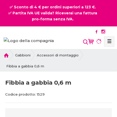
✅ Sconto di 4 € per ordini superiori a 123 €.
✅ Partita IVA UE valida? Riceverai una fattura
pro-forma senza IVA.
☰
P
Gabbioni
Accessori di montaggio
r
i
Fibbia a gabbia 0,6 m
m
a
Fibbia a gabbia 0,6 m
p
a
C
C
Codice prodotto:
1529
g
o
o
i
d
d
n
i
i
a
c
c