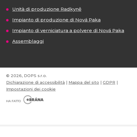
Unità di produzione Radkyně
Impianto di produzione di Nová Paka
Impianto di verniciatura a polvere di Nová Paka
Assemblaggi
© 2026, DOPS s.r.o.
Dichiarazione di accessibilità
|
Mappa del sito
|
GDPR
|
Impostazioni dei cookie
E
B
HA FATTO
R
Á
N
VISA
MasterCard
Maestro
A
.
C
Z