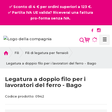
✅ Sconto di 4 € per ordini superiori a 123 €.
✅ Partita IVA UE valida? Riceverai una fattura
pro-forma senza IVA.
☰
P
Fili
Fili di legatura per ferraioli
r
i
Legatura a doppio filo per i lavoratori del ferro - Bago
m
a
Legatura a doppio filo per i
p
lavoratori del ferro - Bago
a
g
C
C
i
Codice prodotto:
0942
o
o
n
d
d
a