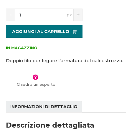
5
S
N
1
pz
n
a
0
í
v
9
ž
ý
4
AGGIUNGI AL CARRELLO
i
š
2
t
i
m
t
IN MAGAZZINO
n
m
o
n
Doppio filo per legare l'armatura del calcestruzzo.
ž
o
s
ž
t
s
v
t
Chiedi a un esperto
í
v
í
INFORMAZIONI DI DETTAGLIO
Descrizione dettagliata