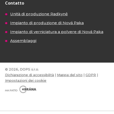
Contatto
Unità di produzione Radkyně
Impianto di produzione di Nová Paka
Impianto di verniciatura a polvere di Nová Paka
Assemblaggi
© 2026, DOPS s.r.o.
Dichiarazione di accessibilità
|
Mappa del sito
|
GDPR
|
Impostazioni dei cookie
E
B
HA FATTO
R
Á
N
VISA
MasterCard
Maestro
A
.
C
Z