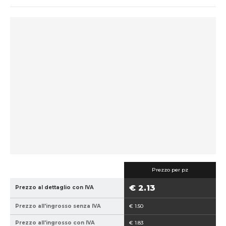
d
i
c
e
p
r
o
d
u
t
t
o
r
e
:
Prezzo per pz
8
€ 2.13
Prezzo al dettaglio con IVA
5
9
Prezzo all'ingrosso senza IVA
€ 1.50
4
0
Prezzo all'ingrosso con IVA
€ 1.83