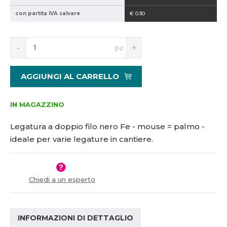
2
con partita IVA salvare
€ 0.30
1
5
S
N
1
pz
n
a
0
í
v
8
ž
ý
6
AGGIUNGI AL CARRELLO
i
š
7
t
i
m
t
IN MAGAZZINO
n
m
o
n
Legatura a doppio filo nero Fe - mouse = palmo -
ž
o
ideale per varie legature in cantiere.
s
ž
t
s
v
t
í
v
Chiedi a un esperto
í
INFORMAZIONI DI DETTAGLIO