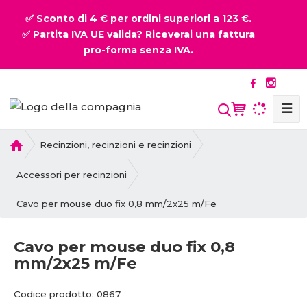
✅ Sconto di 4 € per ordini superiori a 123 €.
✅ Partita IVA UE valida? Riceverai una fattura
pro-forma senza IVA.
☰
P
Recinzioni, recinzioni e recinzioni
r
i
Accessori per recinzioni
m
Cavo per mouse duo fix 0,8 mm/2x25 m/Fe
a
p
a
Cavo per mouse duo fix 0,8
g
mm/2x25 m/Fe
i
n
C
Codice prodotto:
0867
a
o