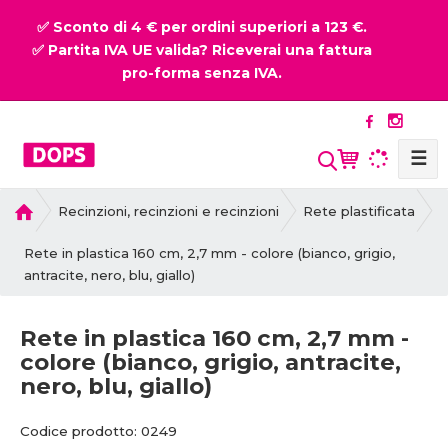
✅ Sconto di 4 € per ordini superiori a 123 €.
✅ Partita IVA UE valida? Riceverai una fattura
pro-forma senza IVA.
☰
P
Recinzioni, recinzioni e recinzioni
Rete plastificata
r
i
Rete in plastica 160 cm, 2,7 mm - colore (bianco, grigio,
m
antracite, nero, blu, giallo)
a
p
Rete in plastica 160 cm, 2,7 mm -
a
colore (bianco, grigio, antracite,
g
nero, blu, giallo)
i
n
C
C
a
Codice prodotto:
0249