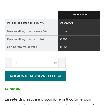
o
o
d
d
i
i
Prezzo per m
c
c
e
e
€ 6.33
Prezzo al dettaglio con IVA
p
v
r
e
Prezzo all'ingrosso senza IVA
€ 4.75
o
n
Prezzo all'ingrosso con IVA
€ 5.80
d
d
u
i
con partita IVA salvare
€ 0.54
t
t
t
o
S
N
o
r
m
n
a
r
e
í
v
e
:
ž
ý
AGGIUNGI AL CARRELLO
:
p
i
š
t
i
8
2
m
t
5
,
14 GIORNI
n
m
9
7
o
n
4
-
La rete di plastica è disponibile in 6 colori e può
ž
o
0
5