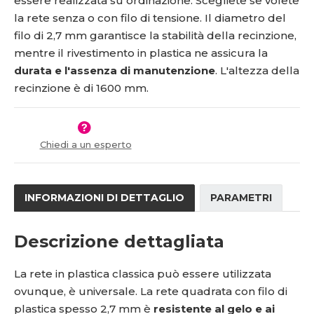
essere realizzata su ordinazione. Scegliete se volete
s
ž
2
0
la rete senza o con filo di tensione. Il diametro del
t
s
1
*
v
t
filo di 2,7 mm garantisce la stabilità della recinzione,
5
5
í
v
mentre il rivestimento in plastica ne assicura la
1
0
í
durata e l'assenza di manutenzione
. L'altezza della
0
-
recinzione è di 1600 mm.
2
x
4
9
Chiedi a un esperto
INFORMAZIONI DI DETTAGLIO
PARAMETRI
Descrizione dettagliata
La rete in plastica classica può essere utilizzata
ovunque, è universale. La rete quadrata con filo di
plastica spesso 2,7 mm è
resistente al gelo e ai