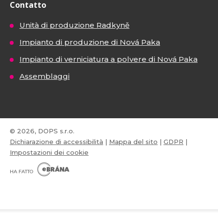
Contatto
Unità di produzione Radkyně
Impianto di produzione di Nová Paka
Impianto di verniciatura a polvere di Nová Paka
Assemblaggi
© 2026, DOPS s.r.o.
Dichiarazione di accessibilità
|
Mappa del sito
|
GDPR
|
Impostazioni dei cookie
E
B
HA FATTO
R
Á
N
VISA
MasterCard
Maestro
A
.
C
Z