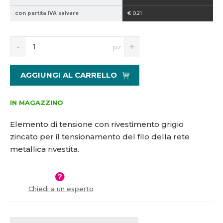
2
con partita IVA salvare
€ 0.21
1
5
S
N
1
pz
n
a
5
í
v
0
ž
ý
2
AGGIUNGI AL CARRELLO
i
š
2
t
i
m
t
IN MAGAZZINO
n
m
o
n
Elemento di tensione con rivestimento grigio
ž
o
zincato per il tensionamento del filo della rete
s
ž
metallica rivestita.
t
s
v
t
í
v
í
Chiedi a un esperto