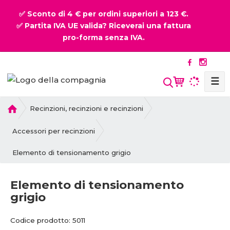
✅ Sconto di 4 € per ordini superiori a 123 €.
✅ Partita IVA UE valida? Riceverai una fattura
pro-forma senza IVA.
☰
P
Recinzioni, recinzioni e recinzioni
r
i
Accessori per recinzioni
m
Elemento di tensionamento grigio
a
p
a
Elemento di tensionamento
g
grigio
i
n
C
C
Codice prodotto:
5011
a
o
o