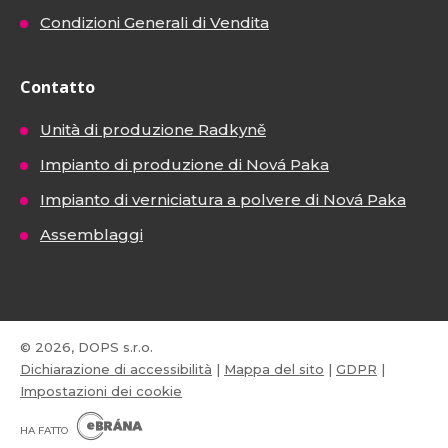
Condizioni Generali di Vendita
Contatto
Unità di produzione Radkyně
Impianto di produzione di Nová Paka
Impianto di verniciatura a polvere di Nová Paka
Assemblaggi
© 2026, DOPS s.r.o.
Dichiarazione di accessibilità
|
Mappa del sito
|
GDPR
|
Impostazioni dei cookie
E
B
HA FATTO
R