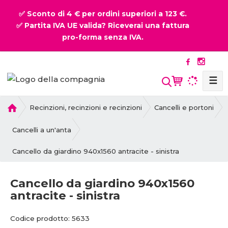
✅ Sconto di 4 € per ordini superiori a 123 €.
✅ Partita IVA UE valida? Riceverai una fattura
pro-forma senza IVA.
☰
P
Recinzioni, recinzioni e recinzioni
Cancelli e portoni
r
i
Cancelli a un'anta
m
Cancello da giardino 940x1560 antracite - sinistra
a
p
a
Cancello da giardino 940x1560
g
antracite - sinistra
i
n
C
C
Codice prodotto:
5633
a
o
o