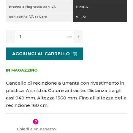
2
h
Prezzo all'ingrosso con IVA
€ 281.54
1
con partita IVA salvare
€ 11.72
5
1
5
S
N
pz
6
n
a
3
í
v
3
ž
ý
AGGIUNGI AL CARRELLO
i
š
t
i
m
t
IN MAGAZZINO
n
m
o
n
Cancello di recinzione a un'anta con rivestimento in
ž
o
plastica. A sinistra. Colore antracite. Distanza tra gli
s
ž
assi 940 mm. Altezza 1560 mm. Fino all'altezza della
t
s
v
t
recinzione 160 cm.
í
v
í
Chiedi a un esperto