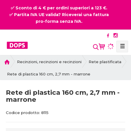
✅ Sconto di 4 € per ordini superiori a 123 €.
✅ Partita IVA UE valida? Riceverai una fattura
pro-forma senza IVA.
☰
P
Recinzioni, recinzioni e recinzioni
Rete plastificata
r
i
Rete di plastica 160 cm, 2,7 mm - marrone
m
a
Rete di plastica 160 cm, 2,7 mm -
p
marrone
a
g
C
C
i
Codice prodotto:
8115
o
o
n
d
d
a