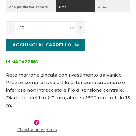
5
0
con partita IVA salvare
€ 7.35
€ 0.49
1
-
8
1
S
N
1
5
m
n
a
1
-
í
v
5
n
ž
ý
AGGIUNGI AL CARRELLO
n
i
š
d
t
i
-
m
t
IN MAGAZZINO
h
n
m
o
n
Rete marrone zincata con rivestimento galvanico.
ž
o
Prezzo comprensivo di filo di tensione superiore e
s
ž
inferiore non intrecciato e filo di tensione centrale.
t
s
v
t
Diametro del filo 2,7 mm, altezza 1600 mm, rotolo 15
í
v
m.
í
Chiedi a un esperto