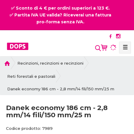
✅ Sconto di 4 € per ordini superiori a 123 €.
✅ Partita IVA UE valida? Riceverai una fattura
pro-forma senza IVA.
☰
P
Recinzioni, recinzioni e recinzioni
r
i
Reti forestali e pastorali
m
Danek economy 186 cm - 2,8 mm/14 fili/150 mm/25 m
a
p
a
Danek economy 186 cm - 2,8
g
mm/14 fili/150 mm/25 m
i
n
C
C
Codice prodotto:
7989
a
o
o