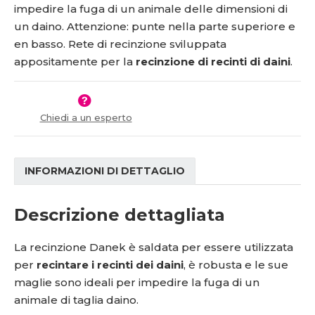
v
t
impedire la fuga di un animale delle dimensioni di
í
v
un daino. Attenzione: punte nella parte superiore e
í
en basso.
Rete di recinzione sviluppata
appositamente per la
recinzione di recinti di daini
.
Chiedi a un esperto
INFORMAZIONI DI DETTAGLIO
Descrizione dettagliata
La recinzione Danek è saldata per essere utilizzata
per
recintare i recinti dei daini
, è robusta e le sue
maglie sono ideali per impedire la fuga di un
animale di taglia daino.