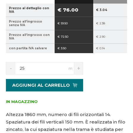
2
Prezzo al dettaglio con
€ 76.00
€ 3.04
1
IVA
5
Prezzo all'ingrosso
€ 59.50
€ 2.38
1
senza IVA
7
Prezzo all'ingrosso con
9
€ 72.50
€ 2.90
IVA
8
con partita IVA salvare
€ 3.50
€ 0.14
9
S
N
m
n
a
í
v
ž
ý
AGGIUNGI AL CARRELLO
i
š
t
i
m
t
IN MAGAZZINO
n
m
o
n
Altezza 1860 mm, numero di fili orizzontali 14.
ž
o
Spaziatura dei fili verticali 150 mm.
È realizzata in filo
s
ž
zincato, la cui spaziatura nella trama è studiata per
t
s