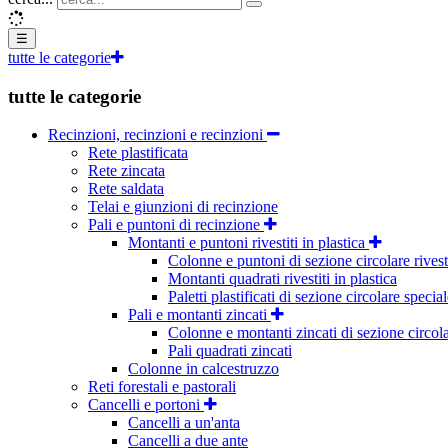
☰
tutte le categorie
tutte le categorie
Recinzioni, recinzioni e recinzioni
Rete plastificata
Rete zincata
Rete saldata
Telai e giunzioni di recinzione
Pali e puntoni di recinzione
Montanti e puntoni rivestiti in plastica
Colonne e puntoni di sezione circolare rivesti
Montanti quadrati rivestiti in plastica
Paletti plastificati di sezione circolare specia
Pali e montanti zincati
Colonne e montanti zincati di sezione circol
Pali quadrati zincati
Colonne in calcestruzzo
Reti forestali e pastorali
Cancelli e portoni
Cancelli a un'anta
Cancelli a due ante