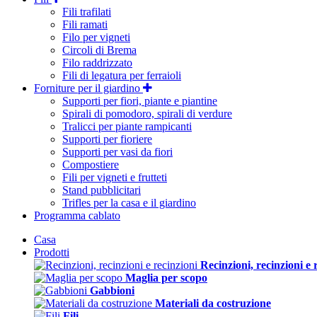
Fili trafilati
Fili ramati
Filo per vigneti
Circoli di Brema
Filo raddrizzato
Fili di legatura per ferraioli
Forniture per il giardino
Supporti per fiori, piante e piantine
Spirali di pomodoro, spirali di verdure
Tralicci per piante rampicanti
Supporti per fioriere
Supporti per vasi da fiori
Compostiere
Fili per vigneti e frutteti
Stand pubblicitari
Trifles per la casa e il giardino
Programma cablato
Casa
Prodotti
Recinzioni, recinzioni e 
Maglia per scopo
Gabbioni
Materiali da costruzione
Fili