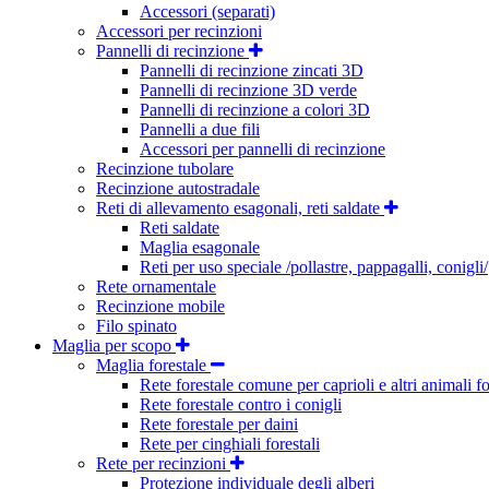
Accessori (separati)
Accessori per recinzioni
Pannelli di recinzione
Pannelli di recinzione zincati 3D
Pannelli di recinzione 3D verde
Pannelli di recinzione a colori 3D
Pannelli a due fili
Accessori per pannelli di recinzione
Recinzione tubolare
Recinzione autostradale
Reti di allevamento esagonali, reti saldate
Reti saldate
Maglia esagonale
Reti per uso speciale /pollastre, pappagalli, conigli/
Rete ornamentale
Recinzione mobile
Filo spinato
Maglia per scopo
Maglia forestale
Rete forestale comune per caprioli e altri animali fo
Rete forestale contro i conigli
Rete forestale per daini
Rete per cinghiali forestali
Rete per recinzioni
Protezione individuale degli alberi