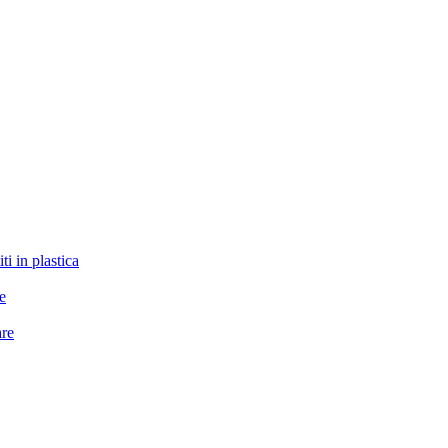
ti in plastica
le
are