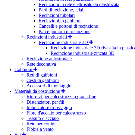
Recinzioni in rete elettrosaldata plastificata
Parti di recinzione, telai
Recinzioni tubolari
Recinzioni in gabbioni
Cancelli e portoni di recinzione
Pali e puntoni di recinzione
Recinzioni industriali
Recinzione industriale 3D
Recinzione industriale 3D rivestita in plastic
Recinzione industriale zincata 3D
Recinzione autostradale
Rete decorativa
Gabbioni
Reti di gabbioni
Cesti di gabbioni
Accessori di montaggio
Materiali da costruzione
Rinforzi per calcestruzzi a grana fine
Distanziatori per fili
Imbracature di fissaggio
Fibre d'acciaio per calcestruzzo
Tessuto d'acciaio
Rete per conigli
Fibbie a vento
Fili