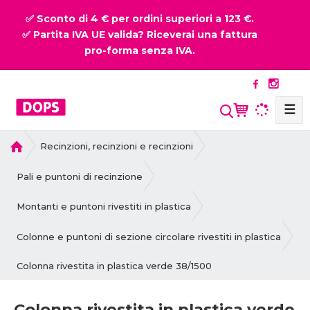
✅ Sconto di 4 € per ordini superiori a 123 €.
✅ Partita IVA UE valida? Riceverai una fattura
pro-forma senza IVA.
☰
P
Recinzioni, recinzioni e recinzioni
r
i
Pali e puntoni di recinzione
m
a
Montanti e puntoni rivestiti in plastica
p
a
Colonne e puntoni di sezione circolare rivestiti in plastica
g
Colonna rivestita in plastica verde 38/1500
i
n
a
Colonna rivestita in plastica verde