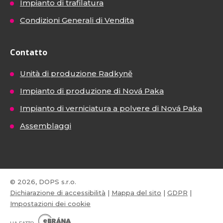
Impianto di trafilatura
Condizioni Generali di Vendita
Contatto
Unità di produzione Radkyně
Impianto di produzione di Nová Paka
Impianto di verniciatura a polvere di Nová Paka
Assemblaggi
© 2026, DOPS s.r.o.
Dichiarazione di accessibilità
|
Mappa del sito
|
GDPR
|
Impostazioni dei cookie
E
B