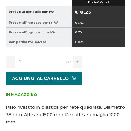
Prezzo per pz
5
3
9
8
€ 8.25
Prezzo al dettaglio con IVA
4
-
Prezzo all'ingrosso senza IVA
€ 6.48
0
1
2
5
Prezzo all'ingrosso con IVA
€ 7.91
1
0
con partita IVA salvare
€ 0.34
5
0
1
4
S
N
pz
2
n
a
7
í
v
8
ž
ý
AGGIUNGI AL CARRELLO
i
š
t
i
m
t
IN MAGAZZINO
n
m
o
n
Palo rivestito in plastica per rete quadrata. Diametro
ž
o
38 mm. Altezza 1500 mm. Per altezza maglia 1000
s
ž
mm.
t
s
v
t