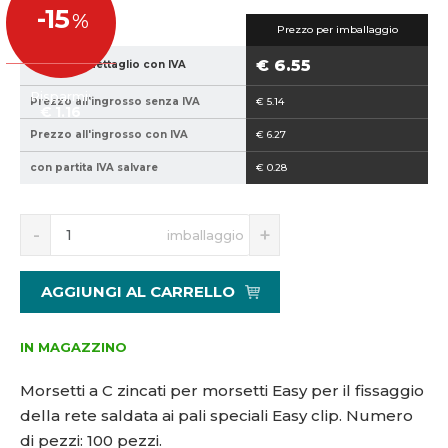
€ 7.71
-15
%
e
e
Prezzo per imballaggio
p
v
€ 6.55
Prezzo al dettaglio con IVA
r
e
o
n
Risparmi:
Prezzo all'ingrosso senza IVA
€ 5.14
d
d
€ 1.16
u
i
Prezzo all'ingrosso con IVA
€ 6.27
t
t
con partita IVA salvare
€ 0.28
t
o
o
r
S
N
r
e
imballaggio
n
a
e
:
í
v
:
s
ž
ý
8
v
AGGIUNGI AL CARRELLO
i
š
5
o
t
i
9
c
m
t
IN MAGAZZINO
4
1
n
m
0
0
o
n
Morsetti a C zincati per morsetti Easy per il fissaggio
2
0
ž
o
della rete saldata ai pali speciali Easy clip. Numero
1
s
ž
di pezzi: 100 pezzi.
t
s
5