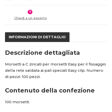
v
t
1
í
v
6
í
5
Chiedi a un esperto
1
7
INFORMAZIONI DI DETTAGLIO
Descrizione dettagliata
Morsetti a C zincati per morsetti Easy per il fissaggio
della rete saldata ai pali speciali Easy clip. Numero
di pezzi: 100 pezzi.
Contenuto della confezione
100 morsetti.