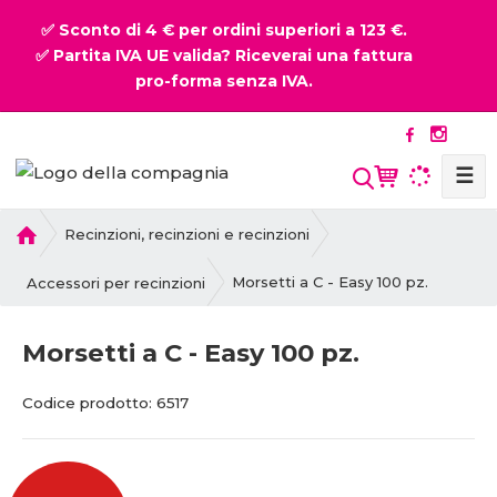
✅ Sconto di 4 € per ordini superiori a 123 €.
✅ Partita IVA UE valida? Riceverai una fattura
pro-forma senza IVA.
☰
P
Recinzioni, recinzioni e recinzioni
r
i
Morsetti a C - Easy 100 pz.
Accessori per recinzioni
m
a
Morsetti a C - Easy 100 pz.
p
a
C
C
Codice prodotto:
6517
g
o
o
i
d
d
n
i
i
a
c
c