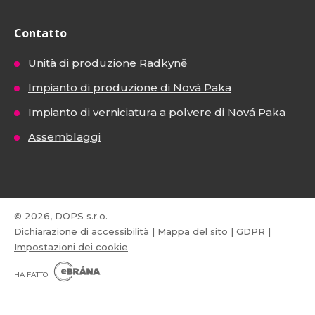
Contatto
Unità di produzione Radkyně
Impianto di produzione di Nová Paka
Impianto di verniciatura a polvere di Nová Paka
Assemblaggi
© 2026, DOPS s.r.o.
Dichiarazione di accessibilità
|
Mappa del sito
|
GDPR
|
Impostazioni dei cookie
E
B
HA FATTO
R
Á
N
VISA
MasterCard
Maestro
A