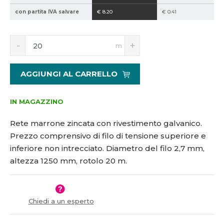
5
0
con partita IVA salvare
€ 8.20
€ 0.41
1
-
8
2
S
N
0
0
m
n
a
2
-
í
v
3
n
ž
ý
AGGIUNGI AL CARRELLO
n
i
š
d
t
i
-
m
t
IN MAGAZZINO
h
n
m
o
n
Rete marrone zincata con rivestimento galvanico.
ž
o
Prezzo comprensivo di filo di tensione superiore e
s
ž
inferiore non intrecciato. Diametro del filo 2,7 mm,
t
s
v
t
altezza 1250 mm, rotolo 20 m.
í
v
í
Chiedi a un esperto