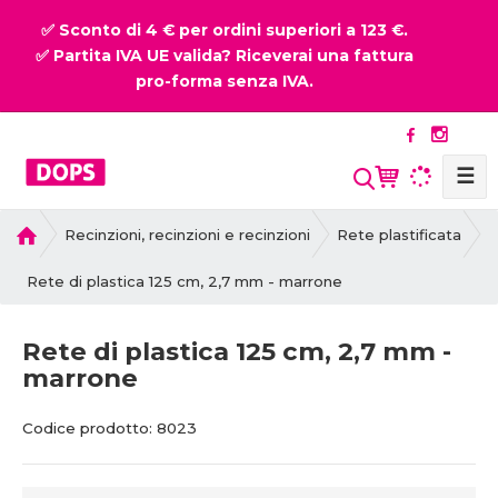
✅ Sconto di 4 € per ordini superiori a 123 €.
✅ Partita IVA UE valida? Riceverai una fattura
pro-forma senza IVA.
☰
P
Recinzioni, recinzioni e recinzioni
Rete plastificata
r
i
Rete di plastica 125 cm, 2,7 mm - marrone
m
a
Rete di plastica 125 cm, 2,7 mm -
p
marrone
a
g
C
C
i
Codice prodotto:
8023
o
o
n
d
d
a