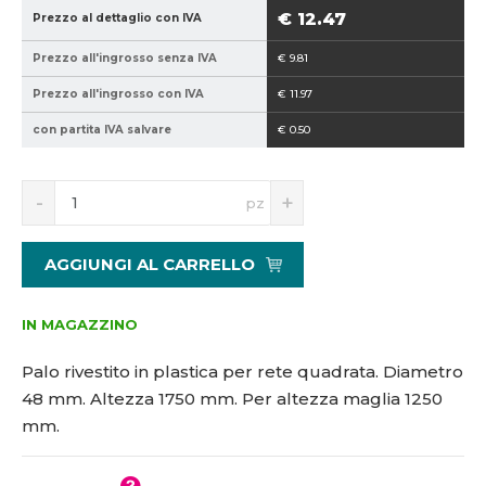
9
8
€ 12.47
Prezzo al dettaglio con IVA
4
-
Prezzo all'ingrosso senza IVA
€ 9.81
0
1
2
7
Prezzo all'ingrosso con IVA
€ 11.97
1
5
con partita IVA salvare
€ 0.50
5
0
1
8
S
N
pz
7
n
a
5
í
v
7
ž
ý
AGGIUNGI AL CARRELLO
i
š
t
i
m
t
IN MAGAZZINO
n
m
o
n
Palo rivestito in plastica per rete quadrata. Diametro
ž
o
48 mm. Altezza 1750 mm. Per altezza maglia 1250
s
ž
mm.
t
s
v
t
í
v