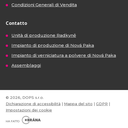
Condizioni Generali di Vendita
Contatto
Unità di produzione Radkyně
Impianto di produzione di Nová Paka
Impianto di verniciatura a polvere di Nová Paka
Assemblaggi
© 2026, DOPS s.r.o.
Dichiarazione di accessibilità
|
Mappa del sito
|
GDPR
|
Impostazioni dei cookie
E
B
HA FATTO
R
Á