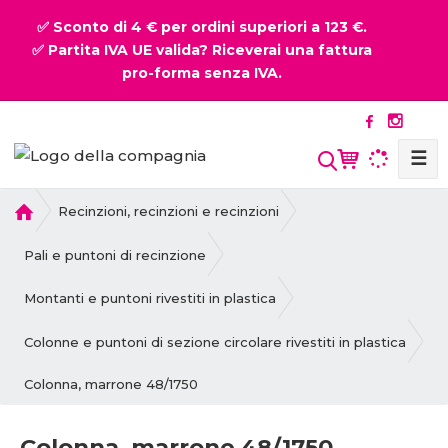
✅ Sconto di 4 € per ordini superiori a 123 €.
✅ Partita IVA UE valida? Riceverai una fattura
pro-forma senza IVA.
☰
P
Recinzioni, recinzioni e recinzioni
r
i
Pali e puntoni di recinzione
m
a
Montanti e puntoni rivestiti in plastica
p
a
Colonne e puntoni di sezione circolare rivestiti in plastica
g
Colonna, marrone 48/1750
i
n
a
Colonna, marrone 48/1750